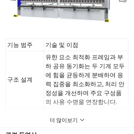
기능 범주
기술 및 이점
유한 요소 최적화 프레임과 부
하 공유 동기화는 두 기계 모두
에 힘을 균등하게 분배하여 응
구조 설계
력 집중을 최소화하고, 처리 안
정성을 개선하며 주요 구성품
의 사용 수명을 연장합니다.
고주파 밸브가 포함된 전기 유
더 많이보기
압식 서보 동기화 시스템
(Rexroth 완전 폐쇄 루프)을 통