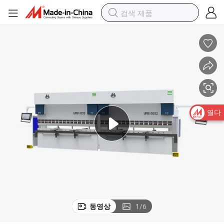
열다
동영상
1
/
6