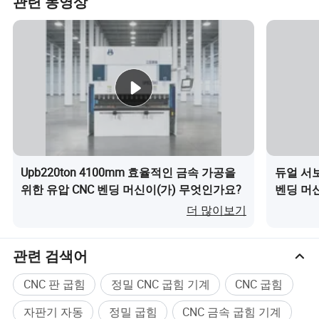
관련 동영상
해 실시간 동작 보정을 수행할
동기화 및 정
수 있으므로 이격, 부하 또는 온
밀도
도에서의 편차를 없앨 수 있습
니다. AchievesY축 위치 지정
정확도는 ±0.01mandangle
error ≤ ±0.5°입니다.
CNC 시스템은 "연결 모드"와
"종속 모드" 간에 원클릭 전환
Upb220ton 4100mm 효율적인 금속 가공을
듀얼 서보 
위한 유압 CNC 벤딩 머신이(가) 무엇인가요?
벤딩 머
을 할 수 있어 제품 전환 시간을
운영 유연성
더 많이보기
10분 이하로 줄이고 다양한 피
삭재 사양에 대한 적응성을 높
관련 검색어
입니다.
CNC 판 굽힘
정밀 CNC 굽힘 기계
CNC 굽힘
작업자는 단일 CNC 패널FOR
매개변수 설정, 모니터링 및 조
자판기 자동
정밀 굽힘
CNC 금속 굽힘 기계