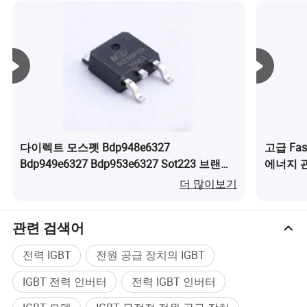
다이렉트 모스펫 Bdp948e6327
고급 Fa
Bdp949e6327 Bdp953e6327 Sot223 브랜드
에너지 
새 제품 및 정품이(가) 무엇인가요?
더 많이보기
관련 검색어
전력 IGBT
전원 공급 장치의 IGBT
IGBT 전력 인버터
전력 IGBT 인버터