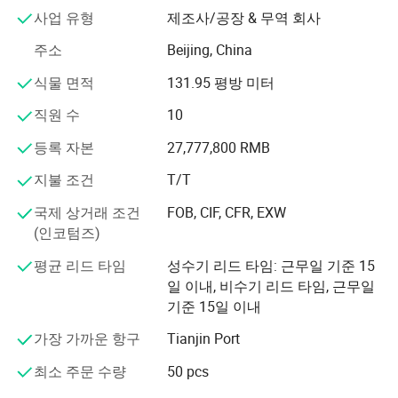
이 제품은 IGBT 칩, IGBT 고출력 모듈 및 이산 장치를 커버
사업 유형
제조사/공장 & 무역 회사
하며
주소
Beijing, China
실리콘 카바이드 전력 장치 부문에서 노력하고 있습니다.
식물 면적
131.95 평방 미터
또한 이 회사는 모든
직원 수
10
제품에 독립적인 지적 재산권을 보유하고 있으며 수많은
발명품 특허를 보유하고 있습니다.
등록 자본
27,777,800 RMB
Henan Leading Energy Electronic Technology Co., Ltd.의
지불 조건
T/T
폐쇄 테스트 프로덕션 기지는 Henan Provinxiang의
국제 상거래 조건
FOB, CIF, CFR, EXW
2500평방미터 면적에 있습니다. 장치 패키징 및 테스트를
(인코텀즈)
위한 생산 기반입니다.
평균 리드 타임
성수기 리드 타임: 근무일 기준 15
자체 제작 실험실을 통해 완벽한 테스트 및 실험 플랫폼을
일 이내, 비수기 리드 타임, 근무일
자랑합니다.
기준 15일 이내
가장 가까운 항구
Tianjin Port
독립 연구 및 생산 과정에서 이 회사는 샘플 처리를 위해 모
든 일상 생활에서 오는 고객을 환영하며 고객이 제품을 맞
최소 주문 수량
50 pcs
춤화할 수 있도록 지원합니다