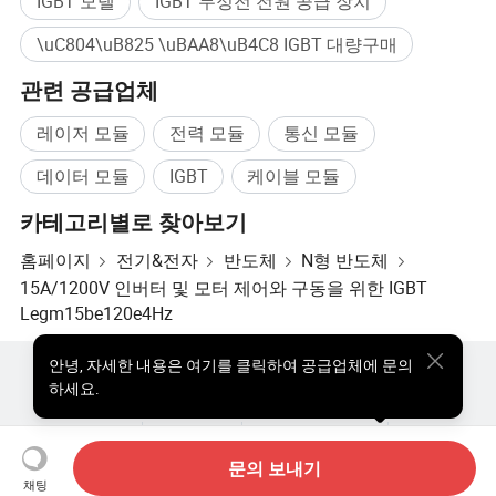
IGBT 모델
IGBT 무정전 전원 공급 장치
\uC804\uB825 \uBAA8\uB4C8 IGBT 대량구매
관련 공급업체
레이저 모듈
전력 모듈
통신 모듈
데이터 모듈
IGBT
케이블 모듈
카테고리별로 찾아보기
홈페이지
전기&전자
반도체
N형 반도체
15A/1200V 인버터 및 모터 제어와 구동을 위한 IGBT
Legm15be120e4Hz
안녕
,
자세한 내용은 여기를 클릭하여 공급업체에 문의
핫한 제품
핫 제품 가격
도매 핫 제품
스타 바이어
하세요.
PC사이트
통찰력
우리에 대하여
사용자 약관
개인정보 보호정책
연락하다
Copyright © 2026 Focus Technology Co., Ltd. All Rights Reserved
문의 보내기
채팅