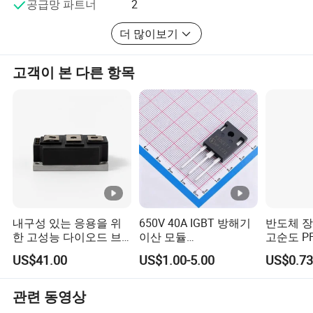
공급망 파트너
2
더 많이보기
고객이 본 다른 항목
내구성 있는 응용을 위
650V 40A IGBT 방해기
반도체 
한 고성능 다이오드 브
이산 모듈
고순도 PF
리지 정류기 모듈
Siw40n65g2p2g 신뢰할
나일론 튜
US$41.00
US$1.00-5.00
US$0.73
수 있는 성능을 위해
된 유연한
관련 동영상