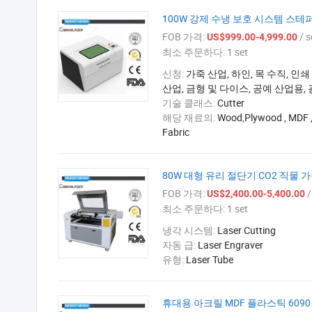
100W 강제 수냉 보호 시스템 스테
FOB 가격:
/ s
US$999.00-4,999.00
최소 주문하다:
1 set
신청:
가죽 산업, 하인, 목 수직, 인쇄
산업, 금형 및 다이스, 공예 산업용,
기술 클래스:
Cutter
해당 재료의:
Wood,Plywood , MDF , 
Fabric
80W 대형 유리 절단기 CO2 직물 
FOB 가격:
/ 
US$2,400.00-5,400.00
최소 주문하다:
1 set
냉각 시스템:
Laser Cutting
자동 급:
Laser Engraver
유형:
Laser Tube
휴대용 아크릴 MDF 플라스틱 6090