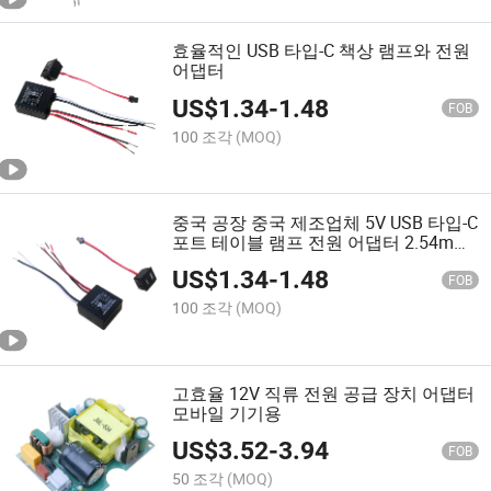
효율적인 USB 타입-C 책상 램프와 전원
어댑터
US$
1.34
-
1.48
FOB
100 조각
(MOQ)
중국 공장 중국 제조업체 5V USB 타입-C
포트 테이블 램프 전원 어댑터 2.54mm
피치 단자 스트립 전원 공급 장치 ODM
US$
1.34
-
1.48
OEM
FOB
100 조각
(MOQ)
고효율 12V 직류 전원 공급 장치 어댑터
모바일 기기용
US$
3.52
-
3.94
FOB
50 조각
(MOQ)