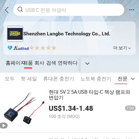
Shenzhen Langbo Technology Co., Ltd.
더 보기
홈페이지
제품
회사
검색
연락하다
모두
핫 세일
휴대폰 충전기
노트북 충전기
전문가용
현대 5V 2.5A USB 타입-C 책상 램프와
변압기
US$
1.34
-
1.48
FOB
100 조각
(MOQ)