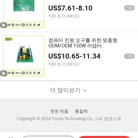
10A 12A 24A 오픈 프레임 전원 공급 장
US$
7.61
-
8.10
치
FOB
100 조각
(MOQ)
컴퓨터 전원 요구를 위한 맞춤형
ODM/OEM 150W 어댑터
US$
10.65
-
11.34
FOB
100 조각
(MOQ)
더 많이보기
핫한 제품
통찰력
Copyright © 2026 Focus Technology Co., Ltd. 판권소유