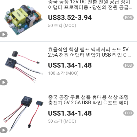
중국 공장 12V DC 전환 전원 공급 장치
어댑터 프로젝터용 - 당신의 전원 공급
의 핵심 ODM OEM
US$
3.52
-
3.94
FOB
50 조각
(MOQ)
효율적인 책상 램프 액세서리 포트 5V
2.5A 전원 어댑터 변압기 USB 타입-C 포
트 테이블 램프 부착물 2.54mm 피치 터
US$
1.34
-
1.48
미널 스트립 전원 공급 장치
FOB
100 조각
(MOQ)
중국 공장 무료 샘플 휴대용 책상 조명
충전기 5V 2.5A USB 타입-C 포트 테이블
램프 부착물 2.54mm 피치 터미널 스트
US$
1.34
-
1.48
립 전원 공급 ODM OEM
FOB
50 조각
(MOQ)