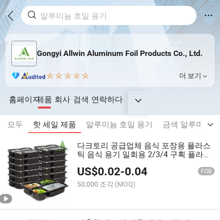
Gongyi Allwin Aluminum Foil Products Co., Ltd.
더 보기
홈페이지
제품
회사
검색
연락하다
모두
핫 세일 제품
알루미늄 호일 용기
금색 알루미늄 
다크토리 공급업체 음식 포장용 플라스
틱 음식 용기 일회용 2/3/4 구획 플라스
틱 도시락 상자 준비된 음식 용기 일회
US$
0.02
-
0.04
용 플라스틱 음식 용기
FOB
50,000 조각
(MOQ)