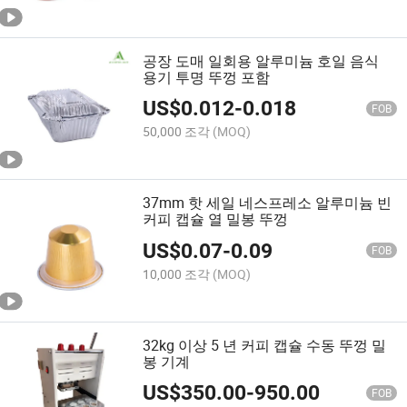
공장 도매 일회용 알루미늄 호일 음식
용기 투명 뚜껑 포함
US$
0.012
-
0.018
FOB
50,000 조각
(MOQ)
37mm 핫 세일 네스프레소 알루미늄 빈
커피 캡슐 열 밀봉 뚜껑
US$
0.07
-
0.09
FOB
10,000 조각
(MOQ)
32kg 이상 5 년 커피 캡슐 수동 뚜껑 밀
봉 기계
US$
350.00
-
950.00
FOB