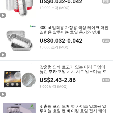
US$
0.032
-
0.042
FOB
10,000 조각
(MOQ)
300ml 일회용 가정용 색상 케이크 머핀
일회용 알루미늄 호일 용기와 덮개
US$
0.032
-
0.042
FOB
10,000 조각
(MOQ)
맞춤형 인쇄 로고가 있는 미리 구멍이
뚫린 후카 포일 시샤 시트 알루미늄 포
일과 컬러 박스
US$
2.43
-
2.86
FOB
3,000 바지
(MOQ)
맞춤형 포장 도매 핫 사이즈 일회용 알
루미늄 호일 팬 베이킹 호일 접시 케이