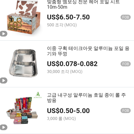
맞춤형 엠보싱 전문 헤어 포일 시트
10m-50m
US$
6.50
-
7.50
FOB
500 조각
(MOQ)
이중 구획 테이크아웃 알루미늄 포일 용
기와 뚜껑
US$
0.078
-
0.082
FOB
30,000 조각
(MOQ)
고급 내구성 알루미늄 호일 종이 롤 주
방용
US$
0.50
-
5.00
FOB
3,000 롤
(MOQ)