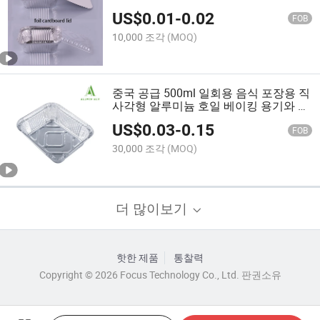
크 몰드 컵 오븐 쟁반 음식 호일 용기
US$
0.01
-
0.02
FOB
10,000 조각
(MOQ)
중국 공급 500ml 일회용 음식 포장용 직
사각형 알루미늄 호일 베이킹 용기와 뚜
껑
US$
0.03
-
0.15
FOB
30,000 조각
(MOQ)
더 많이보기
핫한 제품
통찰력
Copyright © 2026 Focus Technology Co., Ltd. 판권소유