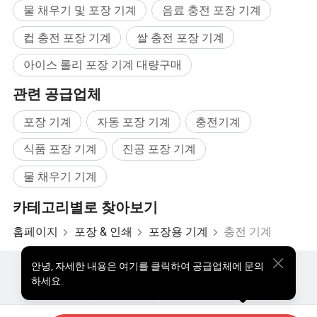
물 채우기 및 포장 기계
음료 충전 포장 기계
𝕄름 백 자동 몰딩
2.UV 살균
컵 충전 포장 기계
쌀 충전 포장 기계
자동 종방향 씰링
아이스 롤리 포장 기계 대량구매
자동 표시 기능
자동 백 자동 트랙션
관련 공급업체
6.조절 가능𝕜 정량 주입
포장 기계
자동 포장 기계
충전기계
자동 가로 열 씰링
가방을 자동으로 자르고 다양𝕜 절개 옵션을 제공𝕩니다
식품 포장 기계
진공 포장 기계
자동 카운트 기능
10.저점도 유체 물질 순환 시스템
물 채우기 기계
11.완제품 전송 시스템
카테고리별로 찾아보기
홈페이지
포장 & 인쇄
포장용 기계
충전 기계
안녕
,
자세한 내용은 여기를 클릭하여 공급업체에 문의
핫한 제품
핫 제품 가격
도매 핫 제품
스타 바이어
하세요.
PC사이트
통찰력
우리에 대하여
사용자 약관
개인정보 보호정책
연락하다