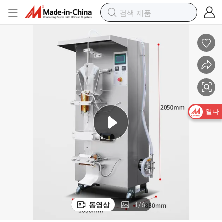
열다
동영상
1
/
6