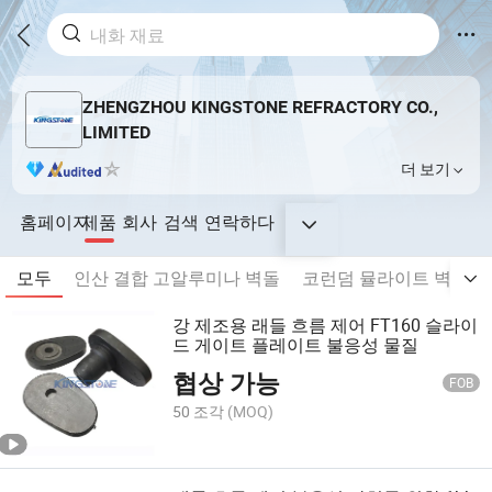
ZHENGZHOU KINGSTONE REFRACTORY CO.,
LIMITED
더 보기
홈페이지
제품
회사
검색
연락하다
모두
인산 결합 고알루미나 벽돌
코런덤 뮬라이트 벽돌
강 제조용 래들 흐름 제어 FT160 슬라이
드 게이트 플레이트 불응성 물질
협상 가능
FOB
50 조각
(MOQ)