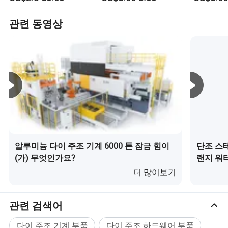
조 서비스 
440, 1008, 1020, 20NiCrMo, 42CrMo4 및 비자성 스테인리
차 기계 
스 스틸. 우리가 할 수 있는 캐스팅의 최소 무게는 2g이고,
관련 동영상
최대 중량은 30kg입니다. 최소 캐스팅 공간은 0.75mm이고
가장 얇은 공간은 0.15mm입니다. 우리가 만들 수 있는 가
장 긴 블라인드 구멍(직경 30mm)은 170mm입니다. 또한
마이크로 오르간 및 역학 테스트를 수행할 수 있는 다양한
검사 시설도 갖추고 있습니다. 에어 프로덕츠의 기계 가공,
전기 분해 연마 및 열 처리를 위한 미가공 장비를 보유하고
있습니다. 우리 제품은 미국, 캐나다, 독일, 프랑스, 영국, 일
본 등. 우리는 모든 고객에게 양질의 제품과 최고의 서비스
를 제공할 것입니다.
알루미늄 다이 주조 기계 6000 톤 잠금 힘이
단조 스
(가) 무엇인가요?
랜지 워
이(가) 
더 많이보기
관련 검색어
다이 주조 기계 부품
다이 주조 하드웨어 부품