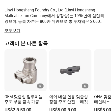
Linyi Hongsheng Foundry Co., Ltd.(Linyi Hongsheng
Malleable Iron Company에서 성장함)는 1995년에 설립되
었으며, 등록 자본은 800만 위안으로 총 투자액은 2,000만
위안으로 증가했습니다. 저희 회사는 잘 알려진 상품 유통
모두보기
센터인 Linyi에 위치해 있습니다. Linyi Hongsheng Foundry
Co., Ltd.는 고급 제조, 검사 장비 및 고급 처리 기술을 보유
고객이 본 다른 항목
하고 있습니다. 당사는 주철 연결 및 커플링과 기계 액세서
리를 연구, 개발 및 제조하는 데 주력하고 있습니다. 또한,
동일한 산업 분야 중 ISO9001:2000을 통과시키는 데 앞장
서고 있습니다. 2007년 독일에서 스펙트럼 분석기를 수입
하여 실리콘 콜로이드 중온도 정밀 주조 생산 라인을 설정
했습니다. 첫 번째 단계의 건축 공간은 약 4, 500 평방 미터
이며 초기 월 생산성은 약 60-80톤입니다. 현재 스테인리스
강, 탄산강, 합금강, 비철강 등의 정밀 파운드리 제품을 만들
수 있습니다. 자동차 부품, 기계 부품, 펌프 밸브 부품, 건물
하드웨어, 석유 화학 장비 등 다양한 제품을 밥솥 액세서리,
OEM 맞춤형 알루미늄
에어 네일 건용 맞춤형
OEM 맞춤
목욕 액세서리, 의료 기기 액세서리 및 스포츠 장비 소재로
주조 부품 금속 가공
정밀 주조 안전 브래킷
테인리스 
자 주조 
는 201, 202, 303, 304, 304L, 316, 316L, 1Cr18Ni9Ti, 430,
US$2.8-50.00
US$5.00-8.00
US$5.00