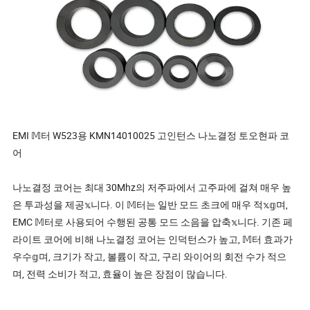
EMI 𝕄터 W523용 KMN14010025 고인턴스 나노결정 토오현파 코
어
나노결정 코어는 최대 30Mhz의 저주파에서 고주파에 걸쳐 매우 높
은 투과성을 제공𝕩니다. 이 𝕄터는 일반 모드 초크에 매우 적𝕩𝕘며,
EMC 𝕄터로 사용되어 수행된 공통 모드 소음을 압축𝕩니다. 기존 페
라이트 코어에 비해 나노결정 코어는 인덕턴스가 높고, 𝕄터 효과가
우수𝕘며, 크기가 작고, 볼륨이 작고, 구리 와이어의 회전 수가 적으
며, 전력 소비가 적고, 효율이 높은 장점이 많습니다.