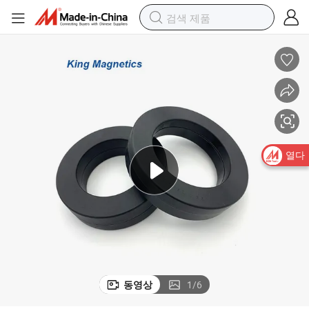
열다
동영상
1
/
6