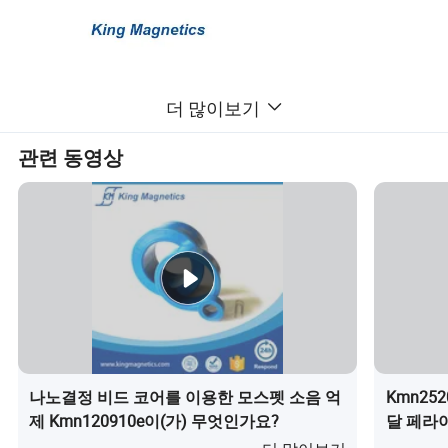
더 많이보기
관련 동영상
나노결정 비드 코어를 이용한 모스펫 소음 억
Kmn25
제 Kmn120910e이(가) 무엇인가요?
달 페라이
𝔼처
(가) 무