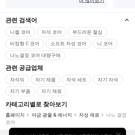
더 많이보기
재료: Fe 기반 나노결정 코어
포화 플럭스 밀도 유도: 1.25T
관련 검색어
투과성 @ 10KHz: 80000
니켈 코어
자석 코어
부드러운 철심
투과성 @ 100kHz:20000
퀴리 온도(ºC): 560
비정형 C 코어
소프트 자성 코어
니 코어
스태킹 계수: 0.78
나노결정 코어 대량구매
채도 자력제𝕜(* 10^-6): <2
저항률(μΩ.cm): 115
관련 공급업체
리본 두께: 25μm
코어 모양: 코어
자석의
자기 제품
자석 세트
자기 자석
자기 부품
자기 재료
응용 𝔄로그램
카테고리별로 찾아보기
>> EMC 𝕄터 를 선택𝕩니다
홈페이지
야금·광물 & 에너지
자성 재료
나노 결정
>> 스위치 모드 전원 공급 장치
코어
>> 컴퓨터 전원 공급 장치
>> 통신 및 네트워크 전원 공급 장치