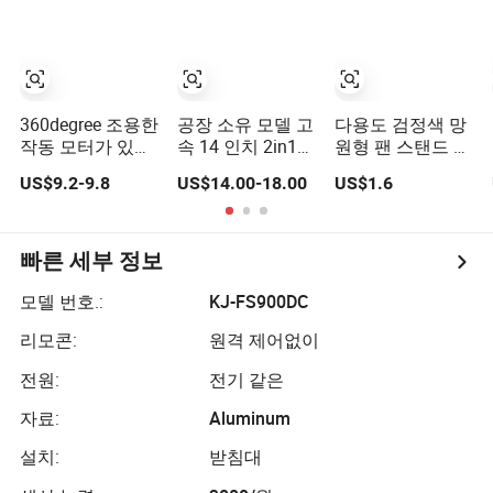
360degree 조용한
공장 소유 모델 고
다용도 검정색 망
작동 모터가 있는
속 14 인치 2in1
원형 팬 스탠드 파
진동 스탠드 팬
전기 스탠드 팬
이프 사용 용이
US$9.2-9.8
US$14.00-18.00
US$1.6
18inch 3 에 1 팬
빠른 세부 정보
모델 번호.:
KJ-FS900DC
리모콘:
원격 제어없이
전원:
전기 같은
자료:
Aluminum
설치:
받침대