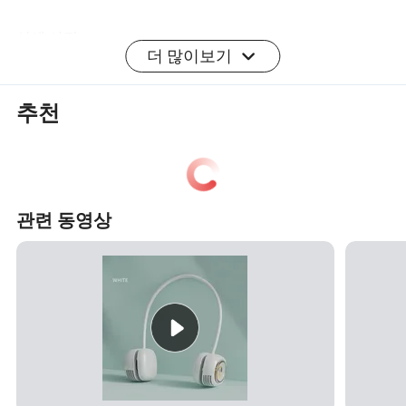
상세 사진
더 많이보기
추천
인증
CE, CB, GS, SAA
포장 및 배송
관련 동영상