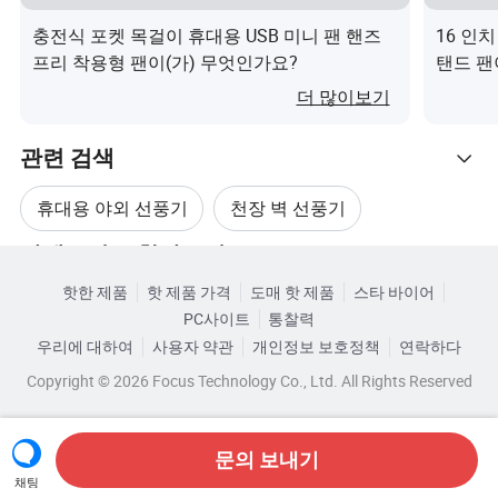
충전식 포켓 목걸이 휴대용 USB 미니 팬 핸즈
16 인
프리 착용형 팬이(가) 무엇인가요?
탠드 팬
더 많이보기
관련 검색
휴대용 야외 선풍기
천장 벽 선풍기
카테고리로 찾아보기
벽걸이 산업용 팬
벽걸이 환풍기
핫한 제품
핫 제품 가격
도매 핫 제품
스타 바이어
PC사이트
통찰력
벽걸이형 냉풍기
벽 부엌 팬
우리에 대하여
사용자 약관
개인정보 보호정책
연락하다
Copyright © 2026 Focus Technology Co., Ltd. All Rights Reserved
문의 보내기
채팅