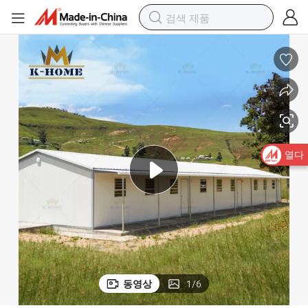
열다
동영상
1
/
6