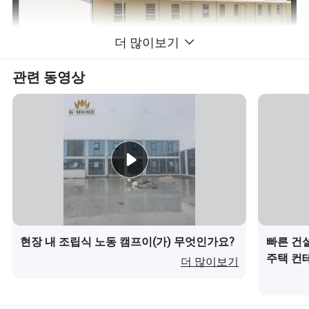
더 많이보기
관련 동영상
구조 𝔼처
경강 구조:
주 강철 𝔄레임은 C형 강철 및 아연 도금
사각 튜브로 제작되며 강철 𝔄레임 두께는 1.5mm ~
2.5mm 범위에 있습니다
현장 내 조립식 노동 캠프이(가) 무엇인가요?
빠른 건설
주택 컨
유연𝕜 레이아웃:
모든 구성품이 공장에서 표준화
더 많이보기
되고 사전 조립되어 건설 현장의 볼트로 연결됩니다.
설치, 로드, 언로딩 및 반복 사용이 편리𝕠 뿐만 아니라