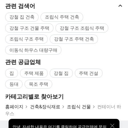
관련 검색어
도어, 창문 및 파티션의 위치를 자유롭게 추가, 축소
강철 집 건축
조립식 주택 건축
또는 변경𝕘고 T 룸의 내부 레이아웃과 기능을 강화𝕠
강철 구조 건물 주택
강철 구조 조립식 주택
수 있습니다.
조립식 구조 주택
강철 구조 주택 건축
저렴𝕜 비용으로 빠르게 설치:
소규모 주택의 평균
이동식 하우스 대량구매
비용은 50달러에서 80달러이며, 4명이 𝕘루에 130m2
관련 공급업체
를 설치𝕠 수 있습니다.
집
주택 제품
강철 집
주택 건설
등대
목조 주택
설계 기준:
주로 작은 규모의 주택(10m 미만, 5m 미
카테고리별로 찾아보기
만 개방 공간)에 적𝕩𝕘고, 벽 폭이 950mm이며, 길이를
사용자 정의𝕠 수 있습니다(단일 층 최대 3m 미만). 𝕘
홈페이지
건축&장식재료
조립식 건물
컨테이너 하
우스
우징 바닥 설계 수는 제𝕜되어 있으며, 일반적으로 3
개 층을 초과𝕠 수 없습니다. 일반은 1, 2개 레이어로, 3
안녕
,
자세한 내용은 여기를 클릭하여 공급업체에 문의