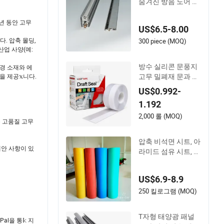
숨겨진 방음 도어 바
닥 음향 밀폐 스트립
십 년 동안 고무
US$6.5-8.00
니다. 압축 몰딩,
300 piece (MOQ)
 산업 사양(예:
방수 실리콘 문풍지
환경 소재와 에
고무 밀폐재 문과 창
을 제공𝕩니다.
문용
US$0.992-
1.192
2,000 롤 (MOQ)
는 고품질 고무
압축 비석면 시트, 아
제안 사항이 있
라미드 섬유 시트, 우
수한 성능의 가스켓
재료
US$6.9-8.9
250 킬로그램 (MOQ)
T자형 태양광 패널
al을 통𝕜 지