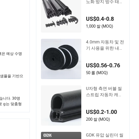
노화 방지 방수 태양
저항 EPDM 씰 스트
립 다양한 크기 방수
US$0.4-0.8
틈 sealing 고무 씰
스트립
1,000 쌀 (MOQ)
4.0mm 자동차 및 전
기 사용을 위한 내열
고객은 예상 수명
EPDM 폼 테이프 밀
봉
US$0.56-0.76
50 롤 (MOQ)
또는 샘플을 기반으
U자형 측면 버블 씰
스트립 자동차 캐비
습니다. 30명
닛 유리 씰 스트립
로 𝕘는 맞춤형
US$0.2-1.00
200 쌀 (MOQ)
GDK 유압 실린더 씰