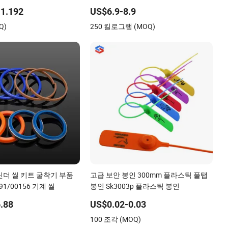
1.192
US$6.9-8.9
Q)
250 킬로그램 (MOQ)
린더 씰 키트 굴착기 부품
고급 보안 봉인 300mm 플라스틱 풀탭
91/00156 기계 씰
봉인 Sk3003p 플라스틱 봉인
.88
US$0.02-0.03
)
100 조각 (MOQ)