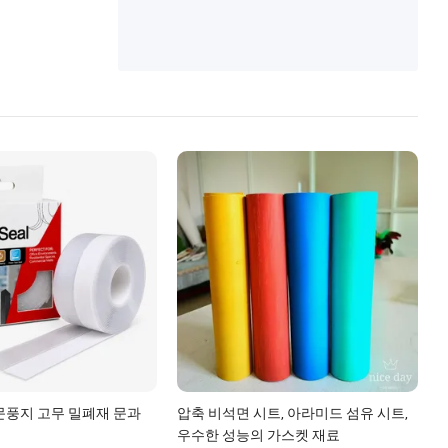
문풍지 고무 밀폐재 문과
압축 비석면 시트, 아라미드 섬유 시트,
우수한 성능의 가스켓 재료