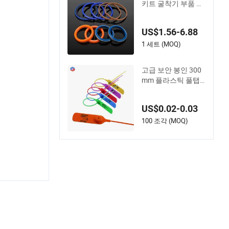
키트 굴착기 부품 번
호 Jcb 씰 991/0015
6 기계 씰
US$1.56-6.88
1 세트 (MOQ)
고급 보안 봉인 300
mm 플라스틱 풀탭
봉인 Sk3003p 플라
스틱 봉인
US$0.02-0.03
100 조각 (MOQ)