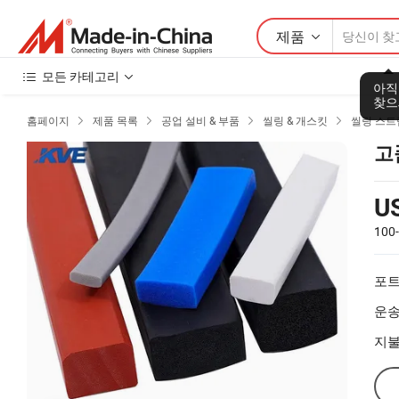
제품
모든 카테고리
아직
찾으
홈페이지
제품 목록
공업 설비 & 부품
씰링 & 개스킷
씰링 스트




고
U
100
포트
운송
지불