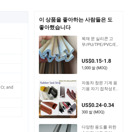
이 상품을 좋아하는 사람들은 도
좋아했습니다
목재 문 실리콘 고
무/PU/TPE/PVC/EP
DM 폼 포장 밀폐 스
트립 프레임 기상 차
US$0.15-1.8
단/밀폐 씰
1,000 쌀 (MOQ)
자동차 창문 기계 용
 Cr, and
기용 자기 접착성 EP
DM/PVC/실리콘 고
무 제품 도어 씰
US$0.24-0.34
300 쌀 (MOQ)
다양한 용도를 위한