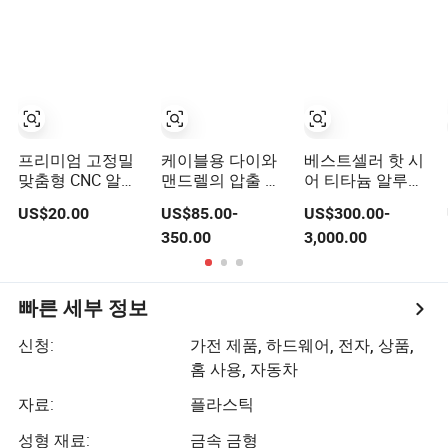
프리미엄 고정밀
케이블용 다이와
베스트셀러 핫 시
맞춤형 CNC 알루
맨드렐의 압출 도
어 티타늄 알루미
미늄 압출 금형 산
구
늄 압출 다이 알루
US$20.00
US$85.00-
US$300.00-
업 프로파일 제조
미늄 프로파일 압
350.00
3,000.00
용
출 기계
빠른 세부 정보
신청:
가전​​ 제품, 하드웨어, 전자, 상품,
홈 사용, 자동차
자료:
플라스틱
성형 재료:
금속 금형