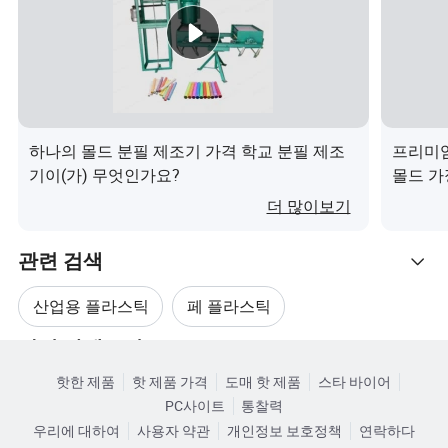
FAQ
Q1: 지불 기간은 어떻게 됩니까?
A1: 우리는 50%의 보증금을 선불로 받고있으며 나머지
50%의 잔액은 선하증권 또는 신용장 사본을 수령하면 지불
할 수 있습니다. 또한, Western Union, VISA 및 PayPal을 통
하나의 몰드 분필 제조기 가격 학교 분필 제조
프리미엄
한 지불을 허용합니다.
기이(가) 무엇인가요?
몰드 가
더 많이보기
Q2: 다양한 색상의 자료를 제공할 수 있습니까?
A2 : 네, 다양한 색상의 플라스틱 제품뿐만 아니라 맞춤형
관련 검색
성형 고무와 실리콘 고무도 생산할 수 있습니다. 주문하실
산업용 플라스틱
페 플라스틱
경우, 색상 코드가 필요합니다.
관련 카테고리
주입 성형 플라스틱 재료
플라스틱 재료 Pp
Q3: 재고 제품이 있습니까?
핫한 제품
핫 제품 가격
도매 핫 제품
스타 바이어
카테고리로 찾아보기
A3 : 고객의 요구 사항에 따라 표준 모델을 재고로 보유하고
PC사이트
통찰력
튜브용 플라스틱 기계
Pp Pvc 플라스틱
있습니다. 특별 상품과 대량 주문은 주문에 따라 새로 생산
우리에 대하여
사용자 약관
개인정보 보호정책
연락하다
됩니다.