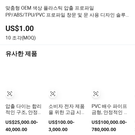
맞춤형 OEM 색상 플라스틱 압출 프로파일
PP/ABS/TPU/PVC 프로파일 창문 및 문 사용 디자인 솔루
션
US$1.00
10
조각(MOQ)
유사한 제품
압출 다이는 합리
소비자 전자 제품
PVC 배수 파이프
적인 구조, 안정적
을 위한 고급 시뮬
금형, 안정적인 배
인 작동 및 낮은
레이션 맞춤형 정
출, 건설 프로젝트
US$25,000.00-
US$100.00-
US$100,000.00-
소음을 특징으로
밀 알루미늄 합금
에 적합
40,000.00
3,000.00
780,000.00
합니다
압출 금형 세트