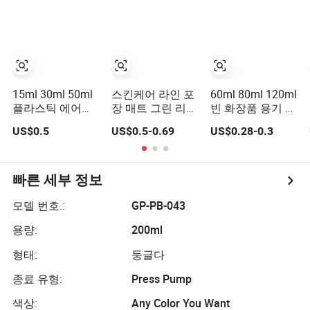
쇄
빈 병
15ml 30ml 50ml
스킨케어 라인 포
60ml 80ml 120ml
플라스틱 에어리
장 매트 그린 리필
빈 화장품 용기 애
스 펌프 잠금 화장
플라스틱 에어리
완동물 원형 스프
US$0.5
US$0.5-0.69
US$0.28-0.3
품 진공 로션 병
스 화장품 크림 용
레이 미세 분사 플
기 및 로션 펌프
라스틱 펌프 분사
병
기 용기 여행용 향
수 토너 병
빠른 세부 정보
모델 번호.:
GP-PB-043
용량:
200ml
형태:
둥글다
종료 유형:
Press Pump
색상:
Any Color You Want