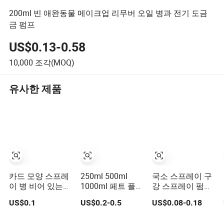
200ml 빈 애완동물 메이크업 리무버 오일 병과 전기 도금
금 펌프
US$0.13-0.58
10,000
조각(MOQ)
유사한 제품
카드 모양 스프레
250ml 500ml
국소 스프레이 구
이 병 비어 있는
1000ml 페트 플라
강 스프레이 펌프
플라스틱 에어리
스틱 샴푸 바디 워
플라스틱 스프레
US$0.1
US$0.2-0.5
US$0.08-0.18
스 펌프 로션 아토
시 샴푸 컨디셔너
이 병
마이저 스크린 인
병 세트 로션 펌프