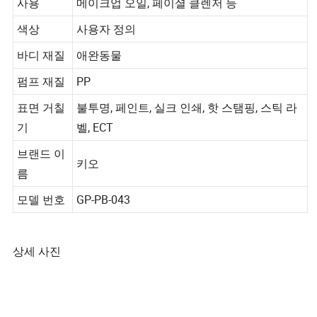
사용
메이크업 오일, 페이셜 클렌저 등
색상
사용자 정의
바디 재질
애완동물
펌프 재질
PP
표면 거칠
불투명, 페인트, 실크 인쇄, 핫 스탬핑, 스틱 라
기
벨, ECT
브랜드 이
키오
름
모델 번호
GP-PB-043
상세 사진