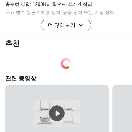
충분히 강함: 1200N의 힘으로 장기간 작업
IP67 방수 등급 * 벽면 장착, 공중 장착 또는 기둥 장착
각도 곡면과 높이를 낮추면 커넥터가 간섭하지 않습니다
더 많이보기
작동 시
높은 호환성: ODVA, H 커넥터, Mini SC, AARC, PTLC를 조립
추천
할 수 있음 PTMPO 또는 공장 밀봉 또는 현장 조립품
애플리케이션:
CATV 및 FTTH
LAN(Local Area Network)
관련 동영상
통신 네트워크
FTTH 액세스 네트워크에서 널리 사용됩니다.
사용
FTTA
보증 시간
5년