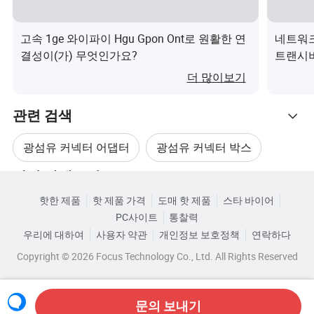
네트워크
3G, GPRS, WiFi, 무선 LAN, 4G
고속 1ge 와이파이 Hgu Gpon Ont로 원활한 연
네트워크 
ltem Name(시스템 이름)
멀티포트 서비스 터미널 박스
결성이(가) 무엇인가요?
트랜시버
포트
4-12
더 많이보기
방수 등급
IP67 또는 IP68
관련 검색
접합 용량
최대 288코어
광섬유 커넥터 어댑터
광섬유 커넥터 박스
재질
ABS + PC
관련 카테고리
광섬유 배급함
FTTH 광섬유 분배함
스플리터
1 × 2,1 × 4,1 × 8,1 × 16
핫한 제품
핫 제품 가격
도매 핫 제품
스타 바이어
카테고리로 찾아보기
PC사이트
통찰력
광섬유 분배기 박스
광섬유 케이블 단자함
어댑터
방수
우리에 대하여
사용자 약관
개인정보 보호정책
연락하다
Copyright © 2026 Focus Technology Co., Ltd. All Rights Reserved
어댑터 유형
선택 사항
커넥터 유형
ODVA/AARC/PTLC/H-커넥터
문의 보내기