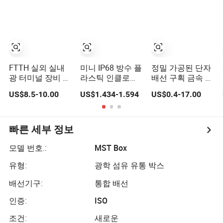
트 야외 FTTA
FTTH 광섬유 분
배
FTTH 실외 실내
미니 IP68 방수 플
정밀 가공된 단자
광 터미널 장비 및
라스틱 인클로저
배선 구획 금속 관
광 분배 상자
전기 단자 배선 접
강철 전기 접합 스
US$8.5-10.00
US$1.434-1.594
US$0.4-17.00
합 젤 박스
위치 박스
빠른 세부 정보
모델 번호.:
MST Box
유형:
광학 섬유 유통 박스
배선기구:
통합 배선
인증:
ISO
조건:
새로운