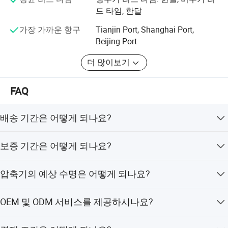
로 합니다. 완제품은 엄격한 품질 테스트와 다양한 매개변
드 타임, 한달
1200 × 650 ×
수에 대한 공장 운영 테스트를 위해 품질 관리 부서로 전송
VWZ-30/4-14
30
0.4
1.4
5.5
RC 1'
800
됩니다. 품질은 우리의 문화이고, 고객의 좋은 피드백은 우
가장 가까운 항구
Tianjin Port, Shanghai Port,
1200 × 650 ×
리의 개발 기반입니다. 우리는 모든 환경에서 고객의 만족
WWZ-50/4-14
50
0.4
1.4
7.5
RC 1'
Beijing Port
800
도를 제품의 유용성과 응용 프로그램을 목격한 것으로 봅
더 많이보기
니다.
Keepwin 공정 가스 압축기는 석유화학, 정밀 화학, 제약 화
FAQ
학, 에너지 화학, 기계 산업, 전자 산업, 동물 축사 및 방위 산
업, 천문학, 항공 우주, 의료 산업, 유전 산업, 의류, 플라스틱,
배송 기간은 어떻게 되나요?
유리, 시멘트, 물 처리, 농업, 음식, 건설, 목재류 및 기타 현
장. 모든 제품은 ISO9001:2008 품질 시스템의 규정을 준수
일반적으로 제품이 재고에 있는 경우 5~10일 정도 소요됩
합니다. 사용 가능한 모델에는 KP-lb 시리즈 고정 속도 스크
보증 기간은 어떻게 되나요?
니다. 재고가 없는 경우, 수량에 따라 20~35일 정도 소요될
류 공기 압축기, V 시리즈 가변 속도 스크류 공기 압축기 등
수 있습니다.
이 있습니다. 영구 자석 가변 속도 스크류 공기 압축기 제품
일반적으로 전체 기기는 1년(12개월), 에어 엔드는 2년(24
압축기의 예상 수명은 어떻게 되나요?
전력 범위는 4KW-1855KW입니다.
개월) 동안 보증됩니다. 단, 유지 보수용 부품은 제외됩니
다.
일반적으로 압축기는 10년 이상 사용할 수 있습니다.
우리는 모든 환경에서 고객의 만족도를 제품의 유용성과
OEM 및 ODM 서비스를 제공하시나요?
응용 프로그램을 목격한 것으로 봅니다. 이 같은 점을 바탕
으로 압축기 산업의 새로운 개발 사항을 이해할 수 있는 일
네, 저희는 20년 이상의 OEM 경험을 보유하고 있으며,