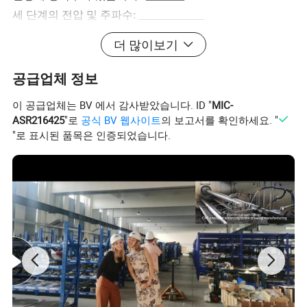
세 단계의 전압 및 주파수: ____________
기체에 수증기 또는 H2S가 없습니까?_____
더 많이보기
압축기 용도?_________
공급업체 정보
이 공급업체는 BV 에서 감사받았습니다. ID "
MIC-
무급유식 𝔼스톤 부스터 압축기는 공기 분리 산소 플랜트 및 의료
ASR216425
"로
공식 BV 웹사이트
의 보고서를 확인하세요. "
산업과 같은 산소 산업에서 널리 사용됩니다.
"로 표시된 품목은 인증되었습니다.
저압 오일 𝔄리 𝔼스톤 산소 가스의 기술 매개변수 부스터 컴𝔄레서
유
모터
인터페이스
흡입 압력
배출 압력
치수
량
출력
직경
모델
Nm
MPa
MPa
kW
mm × mm × mm
3/h
ZWZ-5/1.5-10입
1000 × 500 ×
5
0.15
1
1.5
RC 1/2'
니다
700
VWZ-10/1.5-10
1000 × 500 ×
10
0.15
1
2.2
RC 1'
입니다
700