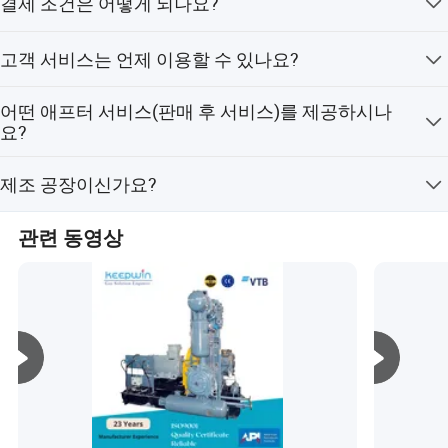
결제 조건은 어떻게 되나요?
반적인 프레임워크를 개발했습니다. 또한 압축기의 메이팅
ODM 서비스도 제공할 수 있습니다.
재몰딩 및 판매 서비스는 물론 해당 사전/사후 정화 장비도
저희는 T/T, L/C, D/P, 웨스턴 유니온, 페이팔, 신용카드, 그
전문적으로 취급합니다.
고객 서비스는 언제 이용할 수 있나요?
리고 Trade Assurance를 통해 USD, RMB, GBP, 유로, 그리
고 다른 통화로 결제가 가능합니다.
우리는 당신에게 걱정 없이 배달할 수 있습니다 :
저희는 24시간 온라인 서비스를 제공하며, 문제 해결을 위
어떤 애프터 서비스(판매 후 서비스)를 제공하시나
해 48시간 이내에 대응할 것을 약속드립니다.
1. 우리는 일부 파트너 간사들과 장기적인 협력을 유지하고
요?
있습니다. 그래서 우리는 이렇게 할 수 있다.
저희는 온라인 설치 및 시운전 안내를 제공하며, 해외 서비
제조 공장이신가요?
스 지원을 위해 숙련된 엔지니어를 보유하고 있습니다.
A. 정확한 배송일을 말하고 가장 좋은 배송료를 인용한다.
적절한
네, 저희는 공기/가스 압축기의 주요 공급업체입니다.
관련 동영상
화물 공간을 예약하고 가장 좋은 배송 방법을 선택한다. 컨
테이너, 롤오프(roll-on-roll-off) 선박, 오픈 탑 컨테이너 또는
벌크 캐리어
. C 상품 검사를 위한 예약을 하고, 배송을 준비하고, 통관을
위해 필요한 서류를 준비한다
컨테이너를 적재하고 고정한 경험이 많은 우리는 도중에
발생할 수 있는 손상으로부터 화물을 보호합니다. 도착지
에 도착하게 되면 화가로는 완벽한 상태를 유지하게 될 것