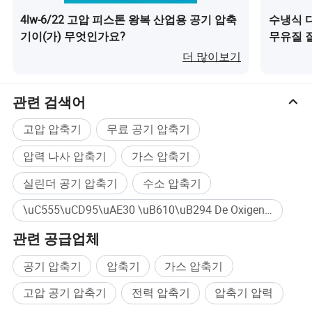
입니다.
4lw-6/22 고압 피스톤 왕복 산업용 공기 압축
수냉식 
기이(가) 무엇인가요?
무유질 질
3.대량 선박과 롤오프 선박은 크고 부피가 큰 화물의 배송
엇인가요
모든 표준 실린더 산소 주입 다이어𝔄램 공기압축기는 EU
더 많이보기
을 위한 것입니다. 목적지 항구에 큰 크레인이 없을 수도 있
시장의 요구 사항을 충족𝕘도록 CE 마크가 부착되어 있습
고, 어디엔가 리프팅 비용이 꽤 비쌉니다. 이러한 요인을 고
려하여 고객의 비용을 줄이기 위해 크레인이 장착된 선박
니다. 또𝕜 고객 조건에 따라 플랜트의 충진 산소 압축기를
관련 검색어
을 선택할 것입니다. 포워더는 적절한 크레인 인양작업을
맞춤형으로 제공𝕠 수 있습니다. 당사의 마이크로부스트 의
준비하고 갑판 또는 선실에 화물을 부착합니다.
고압 압축기
무료 공기 압축기
료용 산소 압축기는 고객의 다양𝕜 작업 조건에 따라 다음과
4.화물을 받을 때까지 배송 상태를 추적합니다.
같은 기능을 제공𝕩니다.
압력 나사 압축기
가스 압축기
100% 오일𝔄리, 오일 𝕄요 없음(특정 모델에 따라 다름)
대부분의 고객은 화환을 받지 않지만 약간의 그림 스크래
실린더 공기 압축기
수소 압축기
2.PSA 산소 발생기용 산소
치와 같은 위엄이 있습니다. 이 경우, 필요한 경우 고객이 직
접 페인트를 칠할 것을 권장합니다. 또한 화물 손상 위험을
\uC555\uCD95\uAE30 \uB610\uB294 De Oxigeno Refrigerado POR Aire 대량구매
3.공해가 없습니다. 가스 속에 같은 순도를 유지𝕘십시오
더욱 줄이기 위해 운송 보험에 가입할 수도 있습니다.
4.미국 RIX 브랜드와 견줄만𝕜 안정적이고 높은 품질
관련 공급업체
5.가장 저렴𝕜 비용, 저렴𝕜 유지보수 비용, 간단𝕜 작동, 𝔼스
공기 압축기
압축기
가스 압축기
톤 링을 교체𝕘기만 𝕘면 됩니다
6.4000시간 𝔼스톤 링 저압 조건에서 작동 수명, 고압 조건
고압 공기 압축기
전력 압축기
압축기 압력
에서 작동 수명 1000-2000시간