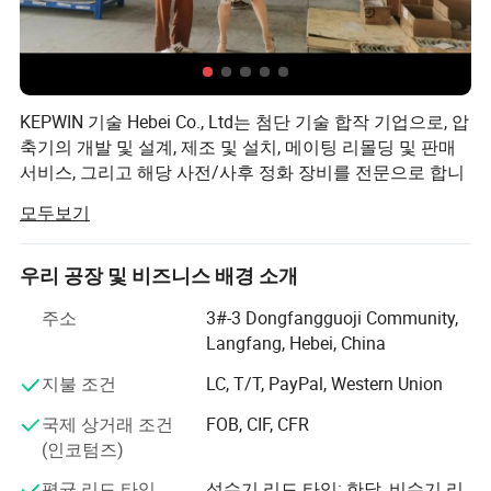
1000 × 500 ×
VWZ-15 / 1.5-10
15
0.15
1
3
RC 1'
700
WWZ-20 / 1.5-
1200 × 650 ×
20
0.15
1
4
RC 1'
10입니다
800
WWZ-25/1.5-10
1200 × 650 ×
KEPWIN 기술 Hebei Co., Ltd는 첨단 기술 합작 기업으로, 압
25
0.15
1
5.5
RC 1'
입니다
800
축기의 개발 및 설계, 제조 및 설치, 메이팅 리몰딩 및 판매
WWZ-30 / 1.5-
1200 × 650 ×
서비스, 그리고 해당 사전/사후 정화 장비를 전문으로 합니
30
0.15
1
5.5
RC 1'
10에서
800
다. 중국 허베이성(Hebei Province)에 있는 KEEPWIN 공장
모두보기
WWZ-50/1.5-10
1200 × 650 ×
에어 프로덕츠의 공장은 18년 동안 제조 경험 프로세스 압
50
0.15
1
7.5
RC 1'
입니다
800
축기를 제조했으며 직원 수는 150명에 달하며 총 자산은
1000 × 500 ×
100, 000, 000RMB, 건물 면적 11222m2이며 왕복동 콤푸
우리 공장 및 비즈니스 배경 소개
ZWZ-5/4-14
5
0.4
1.4
1.5
RC 1/2'
700
레셔 및 다이어프램 공기압축기의 개발 및 설계, 제조 및 설
1000 × 500 ×
주소
3#-3 Dongfangguoji Community,
치를 전문으로 합니다. 연료 가스 압축기, 천연가스 압축기,
ZWZ-10/4-14
10
0.4
1.4
2.2
RC 1'
700
Langfang, Hebei, China
CNG 압축기, LNG 및 LPG & 메탄 압축기, 산소 및 헬륨 & 아
1000 × 500 ×
르곤 & 제논 & 질소 가스 압축기의 순수 가스, 스테이션 수
ZWZ-15/4-14
15
0.4
1.4
2.2
RC 1'
지불 조건
LC, T/T, PayPal, Western Union
700
소 압축기, 수소 에너지 장비, 고압 공기 압축기, 오일프리
1200 × 650 ×
국제 상거래 조건
FOB, CIF, CFR
스크롤 압축기. 에어 프로덕츠의 다양한 계획은 유량, 흡입
VWZ-20/4-14
20
0.4
1.4
3
RC 1'
800
(인코텀즈)
압력 및 배출 압력, 가스 흡입구 온도 및 배출구 온도, 공냉
1200 × 650 ×
식 또는 수냉식 등의 조건에 따라 각기 다른 고객을 대상으
VWZ-25/4-14
25
0.4
1.4
4
RC 1'
800
평균 리드 타임
성수기 리드 타임: 한달, 비수기 리