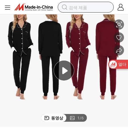
긴 소매 버튼 다운 수면복 여성용 대나무 맞춤형 파자마 세트
열다
동영상
1
/
6