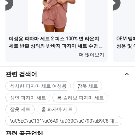
여성용 파자마 세트 2 피스 100% 면 라운지
OEM 엘
세트 반팔 상의와 반바지 파자마 세트 수면 의
성용 및
상이(가) 무엇인가요?
더 많이보기
관련 검색어
섹시한 파자마 세트 여성용
잠옷 세트
성인 파자마 세트
롱 슬리브 파자마 세트
잠옷 세트
홈 파자마 세트
\uC5EC\uC131\uC6A9 \uD30C\uC790\uB9C8 대량구매
관련 공급업체