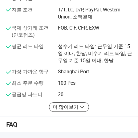
우리는 항상 품질을 먼저 하고 고객으로부터 품질 불만을
지불 조건
T/T, LC, D/P, PayPal, Western
받은 적이 없습니다. 우리는 잘 정리된 품질 관리 시스템과
Union, 소액결제
전문 QC 팀을 가지고 있습니다.
국제 상거래 조건
FOB, CIF, CFR, EXW
강력한 기술 역량, 고급 장비 및 생산 라인, 완벽한 지원 시
(인코텀즈)
설, 과학 관리 등을 갖춘 모든 제품은 믿을 수 있는 품질로
보장됩니다.
평균 리드 타임
성수기 리드 타임: 근무일 기준 15
일 이내, 한달, 비수기 리드 타임, 근
지속적인 개선을 통해 전 세계 고객들은 탁월한 기술, 우수
무일 기준 15일 이내, 한달
한 품질, 좋은 평판을 높이 평가받고 있습니다.
가장 가까운 항구
Shanghai Port
저희는 국내외의 고객들로부터 문의와 협조를 진심으로 환
영합니다. 그리고 여러분의 장기적인 지원에 대해 진심으
최소 주문 수량
100 Pcs
로 감사드립니다.
공급망 파트너
20
우리는 우리의 전문성과 성실성이 우리의 신뢰할 수 있는
더 많이보기
비즈니스 파트너를 만들 것이라고 믿습니다. 편리한 구매
와 공장 방문 서비스를 제공해 드리게 되어 기쁘게 생각합
니다.
FAQ
우리는 모든 파트너와 함께 성장하고 장기적인 미래를 만