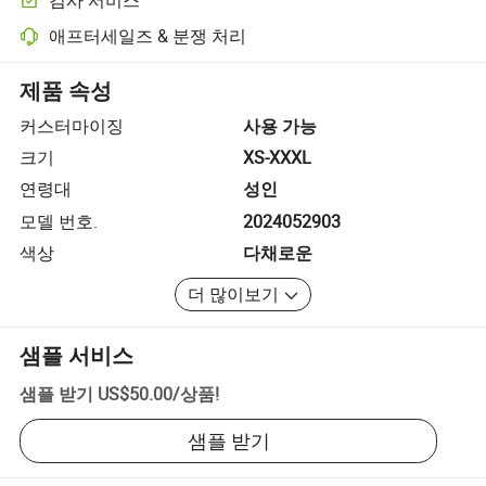
선택적 선적 전 검사로 품질 및 수량 확인
애프터세일즈 & 분쟁 처리
플랫폼 지원 분쟁 해결, 해당되는 경우 환불 또는 반품 포함.
제품 속성
커스터마이징
사용 가능
크기
XS-XXXL
연령대
성인
모델 번호.
2024052903
색상
다채로운
더 많이보기
샘플 서비스
샘플 받기
US$50.00
/
상품
!
샘플 받기