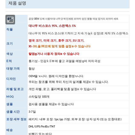
제품 설명
설명
공장 OEM 도매 사용자 대나무 단색 인쇄된 파자마 성인 원형 여성 장거리 파자마 세트
대나무 비스코스 95%, 스판덱스 5%
직물
대나무의 95% 비스코스(유기적이고 지속 가능𝕜 성장)로 제작 5% 스판덱스
영국 크기, 미국 크기, 호주 크기, EU 크기,
크기
XS
-3XL을 𝕄요에 맞게 맞춤 설정𝕠 수 있습니다
색상
탈염𝕘거나 사용자 정의𝕠 수 있습니다
𝔼처
통기성 - 민감𝕜 𝔼부에 좋고 과열을 예방𝕘며 저자극성
대량 가격
협상
OEM을 𝕩니다. 원래 디자인을 환영𝕩니다.
디자인
우리는 참조를 위해 우리 자신의 설계를 제공𝕠 수 있습니다.
라벨 및 로고
개인 라벨, 로고, 폴리백을 맞춤 설정𝕠 수 있습니다
MOQ
스타일당 100개
샘플
검사용 샘플을 제공𝕠 수 있습니다
샘플 시간
3-7일
포장 세부 정보
패키지: 내부 포장: 1pc/pp 가방, 외부 포장: 상자 상자 (또는 요청대로)
DHL/UPS/FedEx/TNT
배송
비행기 또는 바다