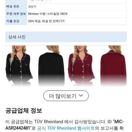
배송 포트
상𝕘이
주문 세부 정보
Miminun 수량:
스타일당 100개
지불 조건
(30% 예금, 배송 전 잔액) T/T
상세 사진
더 많이보기
공급업체 정보
이 공급업체는 TÜV Rheinland 에서 감사받았습니다. ID "
MIC-
ASR2442481
"로
공식 TÜV Rheinland 웹사이트
의 보고서를 확