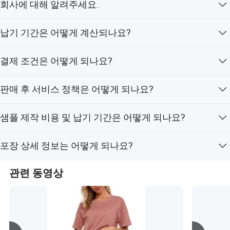
회사에 대해 알려주세요.
들어 나갈 수 있기를 기대합니다.
전 세계의 신규 및 일반 고객과 친구들이 저희 공장을 방문
저희는 자체 인력을 갖춘 공장입니다.
납기 기간은 어떻게 계산되나요?
하여 장기적인 비즈니스 협력을 도모하는 것을 진심으로
환영합니다.
계약금 입금 후, 모든 세부 사항이 확정되면 납기 기간이 계
결제 조건은 어떻게 되나요?
산됩니다.
3000 USD 미만 주문의 경우, 계약금 50%와 배송 전 50%를
판매 후 서비스 정책은 어떻게 되나요?
결제합니다. 3000 USD ~ 10000 USD 사이 주문의 경우, 계
약금 40%와 배송 전 60%를 결제합니다. 10000 USD 초과
대량 생산 시, 제품 품질이 설명과 다를 경우, 저희가 책임
주문의 경우, 계약금 30%와 배송 전 70%를 결제합니다.
샘플 제작 비용 및 납기 기간은 어떻게 되나요?
을 지고 불량 제품에 대한 환불을 제공할 것을 약속드립니
다.
스타일의 복잡성에 따라, 시제품 샘플의 경우 개당 20~50
포장 상세 정보는 어떻게 되나요?
USD의 비용이 발생합니다. 정확한 샘플을 원하시는 경우,
부자재 및 원단의 정확한 제작을 위해 500~1000 USD의
1개 제품은 1개의 PP 비닐 백에 포장됩니다. 150~200개의
비용이 발생합니다. 시제품 샘플의 제작 기간은 7일 (대체
관련 동영상
제품은 1개의 상자에 포장됩니다. 상자의 크기는 50cm *
원단 및 부자재 사용)이며, 정확한 샘플의 제작 기간은 45
40cm * 40cm이며, 무게는 15~25kg입니다. 제품 설명 스
일입니다.
티커는 비닐 백의 외부면에 부착됩니다. 상자 주변에는 투
명 테이프가 부착됩니다.