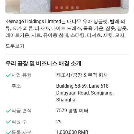
Keenago Holdings Limited는 대나무 유아 싱글렛, 발레 의
류, 요가 의류, 파자마, 나이트 드레스, 목욕 가운, 잠옷, 잠옷,
레이트가운, 시트, 유아용 침대, 스타킹, 티셔츠, 재킷, 모자,
담요, 옷, 바지, 속옷, 양말, 베개, 베게 케이스, 모성티, 요양
모두보기
복, 풀오버, 스커트, RAID 코트, 커버, 음식, 롬퍼, 타이즈, 당
기기, 신생아 선물 세트, 헤드밴드, 스카프, 에이프런, 비브,
버프, 툴레, 애완견 반다나, 애완견 파자마 등
우리 공장 및 비즈니스 배경 소개
우리 공장은 2003년에 설립되었습니다. 20년 이상 발전한
사업 유형
제조사/공장 & 무역 회사
끝에 현재 80명 이상의 직원과 100개 이상의 생산 장비를
주소
Building 58-59, Lane 618
보유하고 있습니다.
Dingyuan Road, Songjiang,
주요 고객으로는 Walmart, Target과 같은 슈퍼마켓과 미국,
Shanghai
호주, 유럽에서 유명한 브랜드 상점이 있습니다.
식물 면적
7579 평방 미터
우리의 비즈니스 철학은 높은 품질, 뛰어난 서비스, 그리고
직원 수
29
높은 경쟁력있는 가격입니다.
등록 자본
1,000,000 RMB