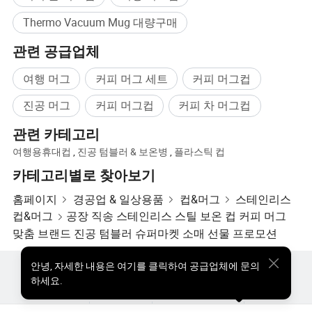
Thermo Vacuum Mug 대량구매
관련 공급업체
여행 머그
커피 머그 세트
커피 머그컵
진공 머그
커피 머그컵
커피 차 머그컵
관련 카테고리
여행용휴대컵
,
진공 텀블러 & 보온병
,
플라스틱 컵
카테고리별로 찾아보기
홈페이지
경공업 & 일상용품
컵&머그
스테인리스
컵&머그
공장 직송 스테인리스 스틸 보온 컵 커피 머그
맞춤 브랜드 진공 텀블러 슈퍼마켓 소매 선물 프로모션
안녕
,
자세한 내용은 여기를 클릭하여 공급업체에 문의
핫한 제품
핫 제품 가격
도매 핫 제품
스타 바이어
하세요.
PC사이트
통찰력
우리에 대하여
사용자 약관
개인정보 보호정책
연락하다