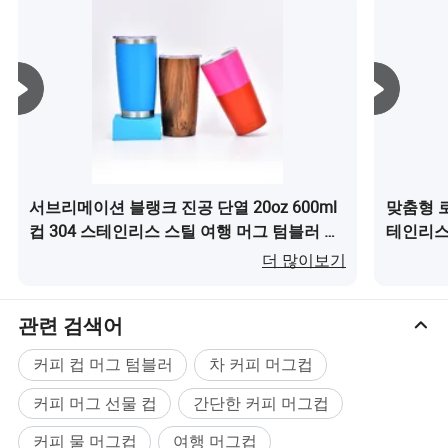
서브리메이션 블랭크 진공 단열 20oz 600ml
맞춤형 
컵 304 스테인리스 스틸 여행 머그 텀블러 뚜
테인리스 
껑 및 빨대 포함이(가) 무엇인가요?
무엇인가
더 많이보기
관련 검색어
커피 컵 머그 텀블러
차 커피 머그컵
커피 머그 선물 컵
간단한 커피 머그컵
커피 물 머그컵
여행 머그컵