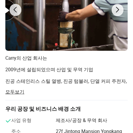
Carry의 산업 회사는
2009년에 설립되었으며 산업 및 무역 기업
진공 스테인리스 스틸 열병, 진공 텀블러, 단열 커피 주전자,
이중벽 단열 도시락 등의 분야에서 R&D 제조 및 판매 분야
모두보기
를 설계하고 있습니다. 연간
판매량은 최대 800만 개, 1억 6천만 달러 이상입니다.
우리 공장 및 비즈니스 배경 소개
미국, 캐나다, 영국, 러시아, 필리핀, 일본, 독일, 이탈리아, 호
사업 유형
제조사/공장 & 무역 회사
주, 프랑스, 두바이, 브라질, 멕시코, 우크라이나 등 남미, 아
주소
27f Jintong Mansion Yongkang
프리카, 중동 국가 및 지역