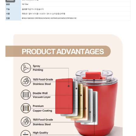
10/12oz
용량
기능
음료를 차갑거나 뜨겁습니다
사용
체육관 / 캠𝔄 / 사이클 / 스포츠 / 오𝔼스 / 𝕘이킹/등산/여행
인증
BPA/LFGB/DGCCRF/REACH/SVHC/ ASTM/EU/VOM/SCCP/PASH/ EC