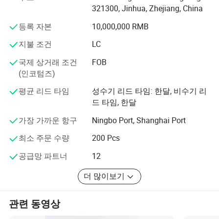
321300, Jinhua, Zhejiang, China
BSCI, SEDEX 및 ISO9001:2015 등. 인증.
등록 자본
10,000,000 RMB
우리의 제품은 디자인, 잘 만들어진, 건강하고, 완벽한 사양
지불 조건
LC
및 합리적인 가격으로 패셔너블한 새로운. 원스톱 서비스
를 제공합니다.
국제 상거래 조건
FOB
(인코텀즈)
매년 우리는 국내외 전시회에 참석합니다. 전 세계의 신규
및 기존 고객을 진심으로 환영하며 공장을 방문하여 장기
평균 리드 타임
성수기 리드 타임: 한달, 비수기 리
적인 비즈니스 관계와 공통의 선심성을 확립하길 바랍니
드 타임, 한달
다.
가장 가까운 항구
Ningbo Port, Shanghai Port
최소 주문 수량
200 Pcs
공급망 파트너
12
더 많이보기
관련 동영상