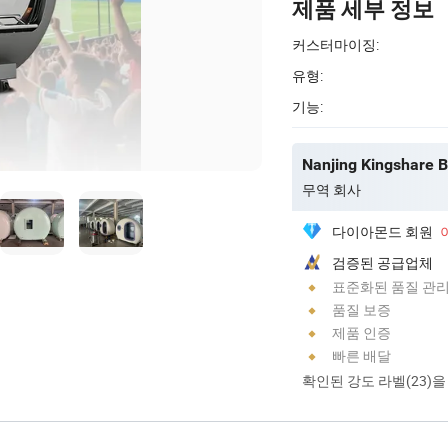
제품 세부 정보
커스터마이징:
유형:
기능:
Nanjing Kingshare B
무역 회사
다이아몬드 회원
검증된 공급업체
표준화된 품질 관
품질 보증
제품 인증
빠른 배달
확인된 강도 라벨(23)