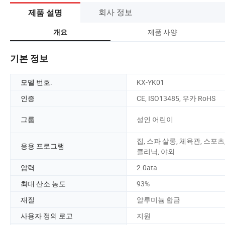
회사 정보
제품 설명
제품 사양
개요
기본 정보
모델 번호.
KX-YK01
인증
CE, ISO13485, 우카 RoHS
그룹
성인 어린이
집, 스파 살롱, 체육관, 스포츠
응용 프로그램
클리닉, 야외
압력
2.0ata
최대 산소 농도
93%
재질
알루미늄 합금
사용자 정의 로고
지원