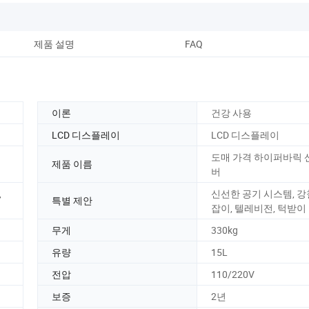
제품 설명
FAQ
이론
건강 사용
LCD 디스플레이
LCD 디스플레이
도매 가격 하이퍼바릭 
제품 이름
버
,
신선한 공기 시스템, 강
특별 제안
잡이, 텔레비전, 턱받이
무게
330kg
유량
15L
전압
110/220V
보증
2년