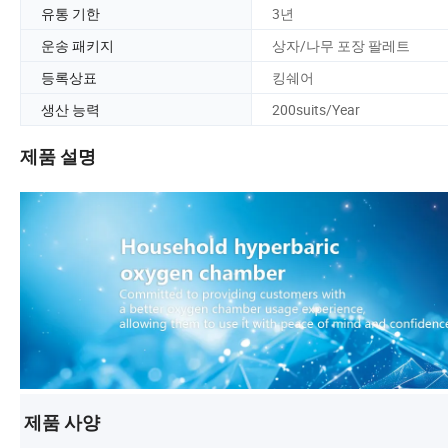
유통 기한
3년
운송 패키지
상자/나무 포장 팔레트
등록상표
킹쉐어
생산 능력
200suits/Year
제품 설명
제품 사양