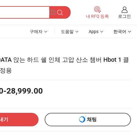
로그인
내 RFQ 등록
구매자
도움말
Apps
한국어
ATA 앉는 하드 쉘 인체 고압 산소 챔버 Hbot 1 클
가정용
0-28,999.00
내기
채팅