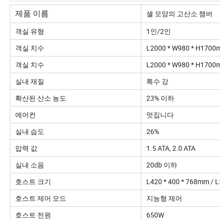
셸 모양의 고산소 챔버
제품 이름
객실 유형
1인/2인
객실 치수
L2000 * W980 * H1700
객실 치수
L2000 * W980 * H1700
실내 재질
특수 강
확산된 산소 농도
23% 이하
에어컨
멋집니다
실내 습도
26%
압력 값
1.5 ATA, 2.0 ATA
실내 소음
20db 이하
호스트 크기
L420 * 400 * 768mm / 
호스트 제어 모드
지능형 제어
호스트 전원
650W