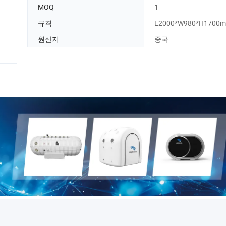
MOQ
1
규격
L2000*W980*H1700
원산지
중국