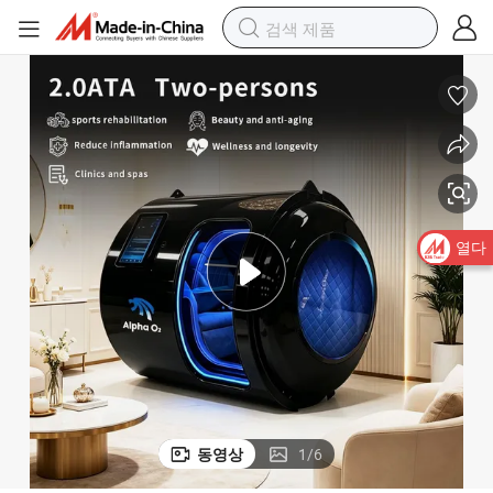
열다
동영상
1
/
6