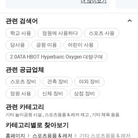
더 많이보기
관련 검색어
학교 사용
정원에 사용하다
스포츠 사용
당사용
공원 이용
어린이 사용
업그레이드된 버전.
업그레이드된 2.0ATA 압력으로 순수 산소가 더 공급되어 산소 요법
2.0ATA HBOT Hyperbaric Oxygen 대량구매
이 더 효과적입니다.
관련 공급업체
합리적인 디자인, 많은 인간적인 디테일, 최고의 표준 건설, 그리고
스포츠 장비
건축 장비
야외 장비
추가 옵션의 가능성이 결합되어 Kingshare 하이퍼바릭 챔버가 세계
시장에서 최고의 수준을 자랑합니다.
정원 사용
신체 장비
상점 장비
우리는 특별한 섬유 교차결합 방법의 고온 혼합을 사용하여 조인트
관련 카테고리
없이 진정한 원피스를 만듭니다.
기타 놀이공원 시설
,
스포츠용품 & 레저 재고
,
기타 체육 용품
카테고리별로 찾아보기
접착제가 전혀 사용되지 않고 인체에 완전히 해롭지 않기 때문에 캡
홈페이지
스포츠용품 & 레저
기타 스포츠용품 & 레저
슐에는 환경 호르몬이 존재하지 않습니다.