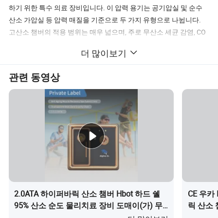
하기 위한 특수 의료 장비입니다. 이 압력 용기는 공기압실 및 순수
산소 가압실 등 압력 매질을 기준으로 두 가지 유형으로 나뉩니다.
고산소 챔버의 적용 범위는 매우 넓으며, 주로 무산소 세균 감염, CO
중독, 가스 색전, 감압병, 허혈성 저산소뇌병증 치료에 임상적으로 사
더 많이보기
용됩니다. 외상성 뇌손상, 뇌혈관 질환 등
관련 동영상
2.0ATA 하이퍼바릭 산소 챔버 Hbot 하드 쉘
CE 우카
95% 산소 순도 물리치료 장비 도매이(가) 무
릭 산소 
엇인가요?
(가) 무