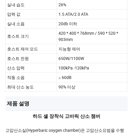
실내 습도
26%
압력 값
1.5 ATA/2.0 ATA
실내 소음
20db 이하
420 * 400 * 768mm / 590 * 520 *
호스트 크기
903mm
호스트 제어 모드
지능형 제어
호스트 전원
650W/1100W
산소 압력
100kPa -120kPa
작동 소음
≤ 60dB
최대 산소 농도
90% 이상
제품 설명
하드 셸 장착식 고바릭 산소 챔버
고압산소실(Hyperbaric oxygen chamber)은 고압산소요법을 수행