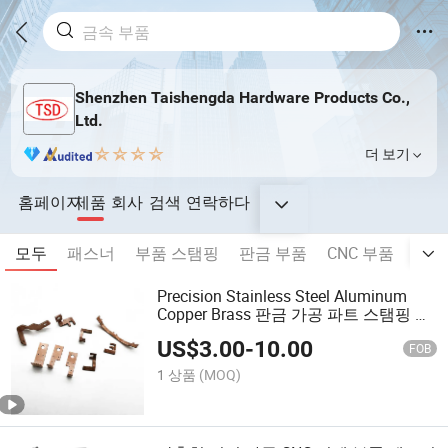
Shenzhen Taishengda Hardware Products Co.,
Ltd.
더 보기
홈페이지
제품
회사
검색
연락하다
모두
패스너
부품 스탬핑
판금 부품
CNC 부품
미터
Precision Stainless Steel Aluminum
Copper Brass 판금 가공 파트 스탬핑 제
조 밀링 서비스 5축 CNC 기계 가공
US$
3.00
-
10.00
FOB
1 상품
(MOQ)