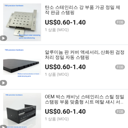
탄소 스테인리스 강 부품 가공 정밀 제
작 판금 스탬핑
US$
0.60
-
1.40
FOB
1 상품
(MOQ)
알루미늄 판 커버 액세서리, 산화된 검정
처리 정밀 자동 스탬핑
US$
0.60
-
1.40
FOB
1 상품
(MOQ)
OEM 박스 캐비닛 스테인리스 스틸 정밀
스탬핑 부품 맞춤형 시트 메탈 섀시 서
버 파우더 코팅 금속 랙 캐비닛 인클로
US$
0.60
-
1.40
저 산업 제어 하우징
FOB
1 상품
(MOQ)