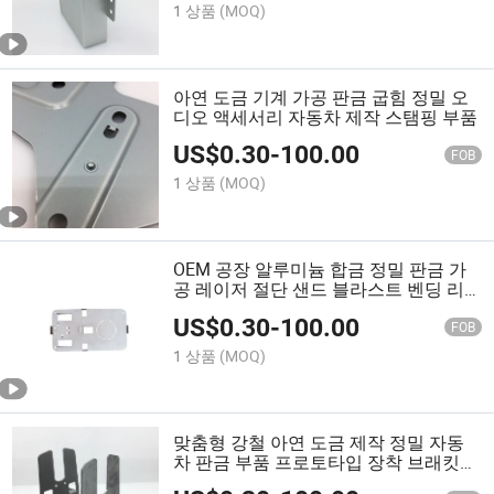
1 상품
(MOQ)
아연 도금 기계 가공 판금 굽힘 정밀 오
디오 액세서리 자동차 제작 스탬핑 부품
US$
0.30
-
100.00
FOB
1 상품
(MOQ)
OEM 공장 알루미늄 합금 정밀 판금 가
공 레이저 절단 샌드 블라스트 벤딩 리
벳 작업 양극 산화 서비스 스탬핑
US$
0.30
-
100.00
FOB
1 상품
(MOQ)
맞춤형 강철 아연 도금 제작 정밀 자동
차 판금 부품 프로토타입 장착 브래킷
금속 프레임 스탬핑 캐비닛 케이스 하우