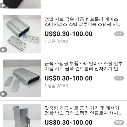
정밀 시트 금속 가공 컨트롤러 케이스
스테인리스 스틸 알루미늄 스탬핑 인클
로저 프로토타입 섀시 장착 브래킷 캐비
US$
0.30
-
100.00
닛 케이스 하우징
FOB
1 상품
(MOQ)
금속 스탬핑 부품 스테인리스 스틸 알루
미늄 시트 금속 컨트롤러 전자기기 인클
로저 섀시 금속 장착 브래킷 하드웨어
US$
0.30
-
100.00
캐비닛 케이스 하우징
FOB
1 상품
(MOQ)
맞춤형 가공 시트 금속 기기 및 계측기
접합 박스 금속 스탬핑 인클로저 섀시
브래킷 장착 브래킷 캐비닛 케이스 하우
US$
0.30
-
100.00
징
FOB