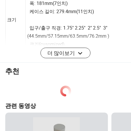
총 길이: 15인치(381mm)
폭: 181mm(7인치)
케이스 길이: 279.4mm(11인치)
크기
입구/출구 직경: 1.75" 2.25" 2" 2.5" 3"
(44.5mm/57.15mm/63.5mm/76.2mm )
더 많이보기
크기(cusomized),
샘플
사용 가능
추천
MOQ
1조각
패키지
상자 패키지
배송 시
수량에 따라 다르지만, 가능한 한 빨리
간
관련 동영상
원산지
중국
보증
2년