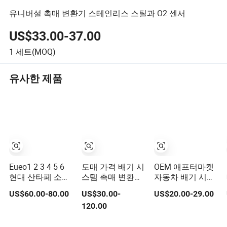
유니버설 촉매 변환기 스테인리스 스틸과 O2 센서
US$33.00-37.00
1
세트(MOQ)
유사한 제품
Eueo1 2 3 4 5 6
도매 가격 배기 시
OEM 애프터마켓
현대 산타페 소나
스템 촉매 변환기
자동차 배기 시스
타 아 Accent용
기아 K5 1.6t
템 액세서리 차량
US$60.00-80.00
US$30.00-
US$20.00-29.00
OBD 촉매 변환기
용 세라믹 허니콤
120.00
기아 소렌토 스포
촉매 필터 범용 스
티지 IX25 IX35
테인리스 스틸 촉