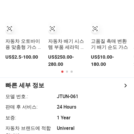
IX45 투싼
매 변환기
자동차 오토바이
자동차 배기 시스
고품질 촉매 변환
용 맞춤형 가스 처
템 부품 세라믹 유
기 배기 순도 가스
리 촉매 변환기
로 6 직접 맞춤형
US$2.5-100.00
US$250.00-
US$10.00-
SS316 합금
촉매 변환기 BMW
280.00
180.00
B58
빠른 세부 정보
모델 번호.:
JTUN-061
판매 후 서비스:
24 Hours
보증:
1 Year
자동차 브랜드에 적합
Univeral