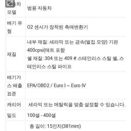
자동차
범용 자동차
모델
배기 유
O2 센서가 장착된 촉매변환기
형
내부 재질: 세라믹 또는 금속(벌집 모양) 기판
400cpsi(매트 포함
재질
쉘 재질: 304 또는 409 # 스테인리스 스틸 쉘, 스
테인리스 스틸 파이프
배기가
스 배출
EPA/OBD2 / Euro I ~ Euro IV
표준
캐리어
세라믹 또는 메탈릭을 맞춤 설정할 수 있습니다.
밀도
100셀 - 400셀