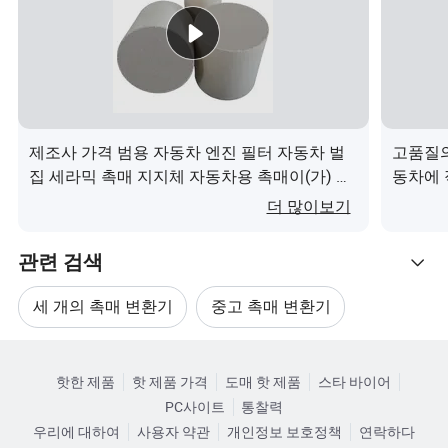
95% 이상의 변환 효율 이상으로 자동차에서 유
기능
해한 배기 가스(CO, HC, NO)를 방출합니다.
고객의 특정 요구 사항을 충족할 수 있으며, 설계
서비스
도면을 사용할 수 있습니다. OEM 서비스가 허용
됩니다.
제조사 가격 범용 자동차 엔진 필터 자동차 벌
고품질의
집 세라믹 촉매 지지체 자동차용 촉매이(가) 무
동차에 
상세 사진
엇인가요?
더 많이보기
관련 검색
1.100% 브랜드 신규
2.컴퓨터 만도렐을 사용한 고품질 스테인리스 스틸로 제작
세 개의 촉매 변환기
중고 촉매 변환기
- 굽힘 대상 강도 및 내구성
카테고리로 찾아보기
높은 유량
배기 촉매 변환기
엔진 촉매 변환기
압력 및 에 대한 저항성을 위해 용접된 CNC 기계 플랜지 부
핫한 제품
핫 제품 가격
도매 핫 제품
스타 바이어
식
PC사이트
통찰력
촉매 변환기 부품
촉매 변환기에서의 촉매
우리에 대하여
사용자 약관
개인정보 보호정책
연락하다
제품 소개 및 작동 원칙 촉매변환기는 내부 연소 엔진에서