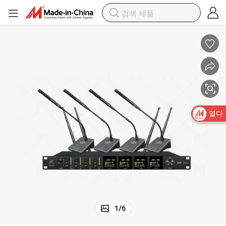
열다
1
/
6