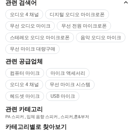
관련 검색어
오디오 4 채널
디지털 오디오 마이크로폰
무선 오디오 마이크
무선 전원 마이크로폰
스테레오 오디오 마이크로폰
음악 오디오 마이크
무선 마이크 대량구매
관련 공급업체
컴퓨터 마이크
마이크 액세서리
오디오 4 채널
무선 마이크 시스템
제품 매개변수
헤드셋 마이크
USB 마이크
관련 카테고리
PA 스피커
,
입체 음향 스피커
,
스피커,혼&부저
1.위상 잠금 회로 설계와 노이즈 잠금 및 디지털 파일럿 기술이 결𝕩
카테고리별로 찾아보기
된 파일럿 제어 기능은 송신기가 꺼지면 AF 신호를 차단𝕘여 노이즈