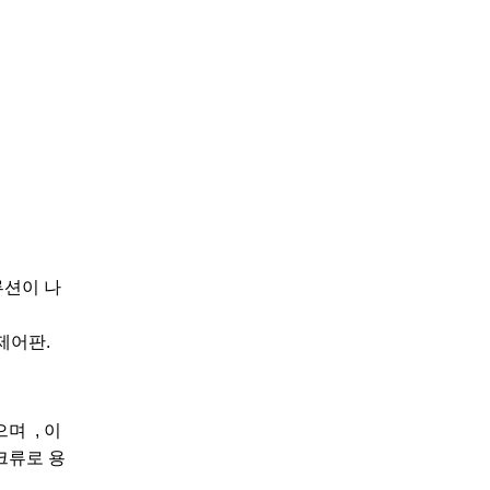
루션이 나
제어판.
며 , 이
크류로 용