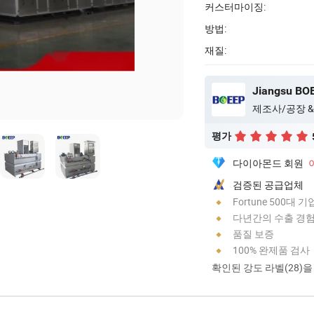
커스터마이징:
방법:
재질:
제조사/공장 &
평가
다이아몬드 회원
검증된 공급업체
Fortune 500대 
다년간의 수출 경
품질 보증
100% 완제품 검사
확인된 강도 라벨(28)