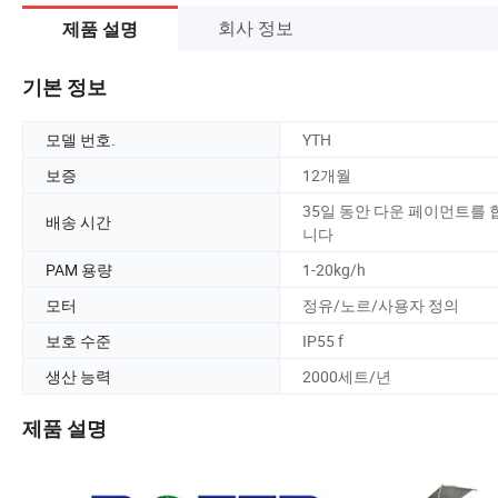
회사 정보
제품 설명
기본 정보
모델 번호.
YTH
보증
12개월
35일 동안 다운 페이먼트를 
배송 시간
니다
PAM 용량
1-20kg/h
모터
정유/노르/사용자 정의
보호 수준
IP55 f
생산 능력
2000세트/년
제품 설명