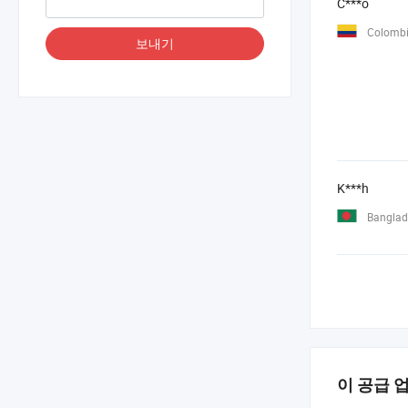
C***o
Colomb
보내기
K***h
Banglad
이 공급 