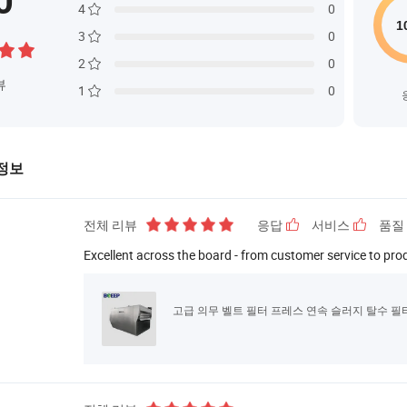
0
4
0
3
0
2
0
뷰
1
0
정보
전체 리뷰
응답
서비스
품질
Excellent across the board - from customer service to pro
고급 의무 벨트 필터 프레스 연속 슬러지 탈수 필