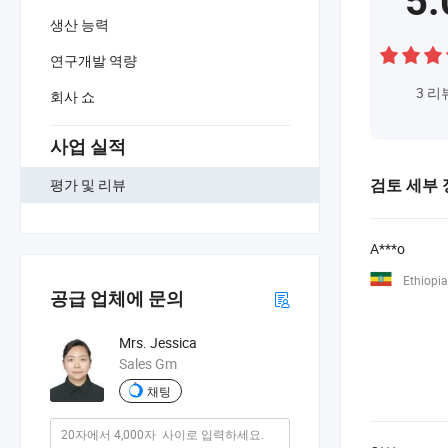
5.
생산 능력
연구개발 역량
3
리
회사 쇼
사업 실적
평가 및 리뷰
검토 세부 
A***o
Ethiopia
공급 업체에 문의
Mrs. Jessica
Sales Gm
채팅