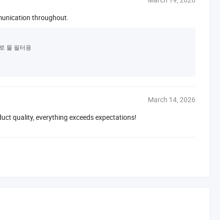
mmunication throughout.
체로 물 필터용
March 14, 2026
duct quality, everything exceeds expectations!