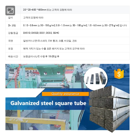
크기
20 * 20--600 * 600mm 또는 고객의 요청에 따라
길이
고객의 요청에 따라
Zn 코팅
0.13 - 0.8mm 는 30 - 150 g/m2, 0.8 - 1.5 mm 는 30 - 180 g/m2, 1.5 - 6.0 mm 는 30 - 275 g/m2 입니다
강철 등급
DX51D, DX52D, DC01, DC02, SGHC
곡면
일반/미니/큰/0 스파각, 𝔼부 통과, 크롬, 비오일, 건조
포장
해역 가치가 있는 수출 표준 패키지 또는 고객의 요구에 따라
배송 시간
보증금이나 L/C 수령 후 15-25일 후