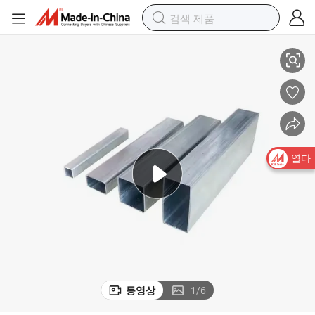
 바
SHS 파이프 및 튜브 RHS 강철 아연 핫 딥 아연 도금 사각형 직사각형 박스
열다
동영상
1
/
6