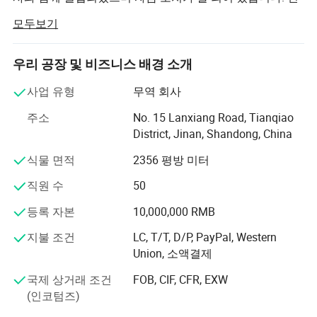
간 매출은 거의 10억, 약 300만 톤의 강철.
모두보기
저희 회사는 산둥 성 진안시에 위치해 있습니다. Rizhao
Steel, Jinan Steel, Laiwu Steel, Handan Iron and Steel,
우리 공장 및 비즈니스 배경 소개
Anyan Iron and Steel, Maanshan Iron and Steel 및 기타 국
내 대형 철강업체와 전략적 제휴를 맺었습니다. Zunkai는
사업 유형
무역 회사
산둥 성에서 가장 큰 강철 대리점이며, 강철 제조 공장도 보
주소
No. 15 Lanxiang Road, Tianqiao
유하고 있습니다. 그리고 우리의 재고가 항상 10,000톤 이
District, Jinan, Shandong, China
하입니다.
식물 면적
2356 평방 미터
이 회사는 주로 PPGI, 아연 도금 강, 지붕재, AFP 갈발륨 강,
스테인리스 강, 강철 파이프, H-빔, I-빔, 각도, 채널, 평강, 둥
직원 수
50
근 강철, 모든 프로파일; 우리 자신의 강철 공장에서 주로 이
등록 자본
10,000,000 RMB
음매 없는 파이프, 나선형 파이프, 사각형 및 직사각형 튜브,
아연 도금 파이프 등을 생산합니다.
지불 조건
LC, T/T, D/P, PayPal, Western
Union, 소액결제
우리는 항상 승 승의 협력이라는 개념에 따라 자원의 통합
에 집중했습니다.
국제 상거래 조건
FOB, CIF, CFR, EXW
(인코텀즈)
Zunkai는 도덕적인 성실성을 기본적인 것으로 간주하고,