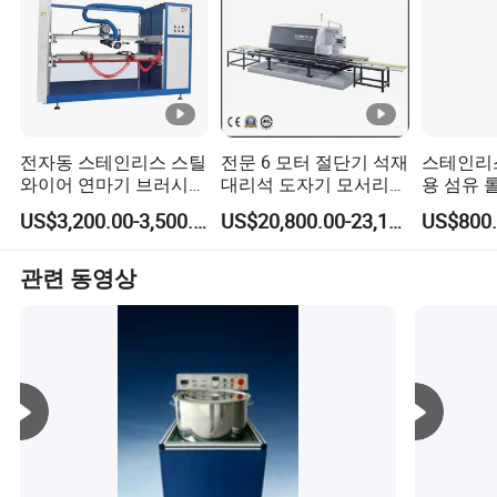
전자동 스테인리스 스틸
전문 6 모터 절단기 석재
스테인리
와이어 연마기 브러시
대리석 도자기 모서리
용 섬유 
알루미늄 금속 디버링
가공 및 연마
트 연마기
US$3,200.00-3,500.00
US$20,800.00-23,110.00
US$800.
기계 삼합일 연마기
관련 동영상