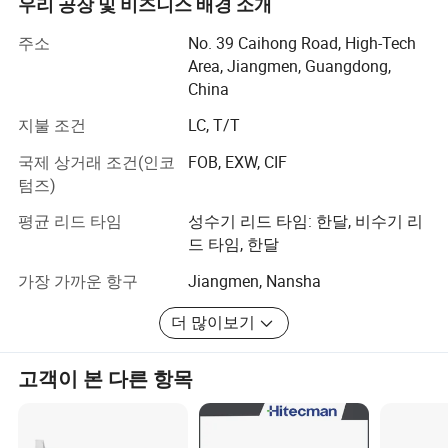
으며, 광산업 분야의 선두 자리를 확보했습니다.
우리 공장 및 비즈니스 배경 소개
당사의 처리 장비는 스테인리스 강, 구리, 철, 아연 및 잠금
주소
No. 39 Caihong Road, High-Tech
장치, 커피 포트, 두유 기계, 욕실 액세서리 등 다양한 산업
Area, Jiangmen, Guangdong,
분야에 적합한 표준 유닛 또는 맞춤형 기계로 제공됩니다.
China
기타 다른 유사한 국제 제품의 5분의 1 미만의 비용으로 높
지불 조건
LC, T/T
은 품질을 제공하는 당사의 제품은 저렴한 가격이며 많은
고객이 이를 인정합니다.
국제 상거래 조건(인코
FOB, EXW, CIF
텀즈)
우리는 업계에서 숙련된 기술 직업과 유능한 직원으로 구
성된 강력한 관리 팀을 보유하고 있습니다. 또한 고품질 처
평균 리드 타임
성수기 리드 타임: 한달, 비수기 리
리 장비를 갖춘 자동 연마 기술 연구소를 설립했습니다. 당
드 타임, 한달
사는 ISO9001 관리 표준을 준수하며 생산 프로세스에 국제
가장 가까운 항구
Jiangmen, Nansha
표준을 엄격하게 적용합니다. 고객의 다양한 요구에 따라,
우리는 다른 종류의 기계를 생산한다.
더 많이보기
"품질 우선, 고객 우선"이라는 비즈니스 원칙을 고수하며 고
품질 연마 기계를 제공하기 위해 제품 개발을 위해 개발되
고객이 본 다른 항목
었습니다.