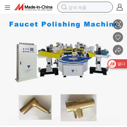
위생 도기 욕실 수도꼭지 CNC 청소 및 연마 기계
열다