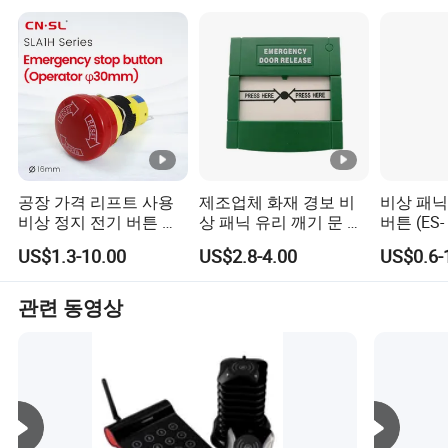
공장 가격 리프트 사용
제조업체 화재 경보 비
비상 패닉
비상 정지 전기 버튼 나
상 패닉 유리 깨기 문 해
버튼 (ES- 
사 로쉬
제 출구 버튼 스위치 리
US$1.3-10.00
US$2.8-4.00
US$0.6-
셋 가능한 비상 해제 화
재 출구 버튼
(SACP22G)
관련 동영상