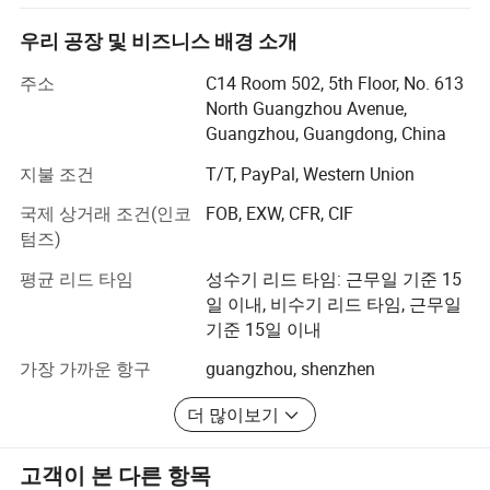
문적인 기술 팀을 통해 고객에게 최상의 솔루션을 제공합
대 거리는 1km입니다. 송신기에 따르면 1km 이상이 될 수 있습니다.
니다. 이러한 시스템은 즉시 사용할 수 있도록 사전 구성된
우리 공장 및 비즈니스 배경 소개
좋아𝕠 수 있습니다
시스템입니다. 안정적이고 효율적이며 안전한 시스템을 제
주소
C14 Room 502, 5th Floor, No. 613
공하며 병원 통신/알람/메시지, 레스토랑 대기/청구/서비
North Guangzhou Avenue,
스, 카지노, 푸드코트, 공장, 슈퍼마켓, 주차장.
Guangzhou, Guangdong, China
우리가 하는 일은 최고의 솔루션을 체이징하고, 고객의 요
지불 조건
T/T, PayPal, Western Union
구 사항과 애플리케이션 환경을 고려한다면, 우리는 고객이
제품을 사용하거나 업그레이드할 수 있도록 도와주는 프로
국제 상거래 조건(인코
FOB, EXW, CFR, CIF
그램식 임베디드 제품을 계속 생산하고 있습니다.
텀즈)
판매팀 및 기술팀의 뛰어난 노력을 바탕으로 판매해야 할
평균 리드 타임
성수기 리드 타임: 근무일 기준 15
곳, 독일, 스페인, 이탈리아 등에 판매하는 대부분의 상품 -
일 이내, 비수기 리드 타임, 근무일
유럽 시장. 전 세계 각지에서 통신 솔루션을 공유하기 위해
기준 15일 이내
우리는 보다 간단하고 경제적이며 안정적인 기능을 갖춘
가장 가까운 항구
guangzhou, shenzhen
아프리카, 동남아시아 및 중동 지역 사람들과 제품을 공유
하고자 최선을 다하고 있습니다.
더 많이보기
고객이 본 다른 항목