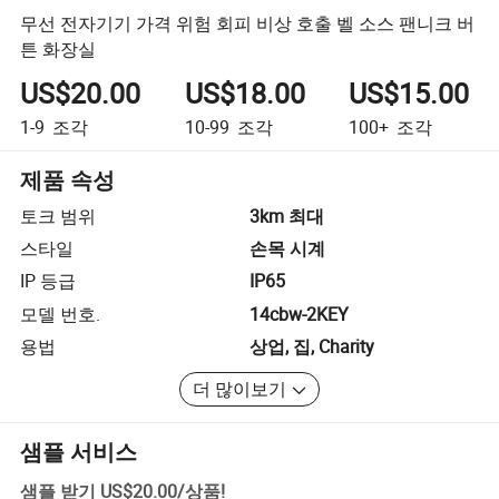
무선 전자기기 가격 위험 회피 비상 호출 벨 소스 팬니크 버
튼 화장실
US$20.00
US$18.00
US$15.00
1-9
조각
10-99
조각
100+
조각
제품 속성
토크 범위
3km 최대
스타일
손목 시계
IP 등급
IP65
모델 번호.
14cbw-2KEY
용법
상업, 집, Charity
더 많이보기
샘플 서비스
샘플 받기
US$20.00
/
상품
!