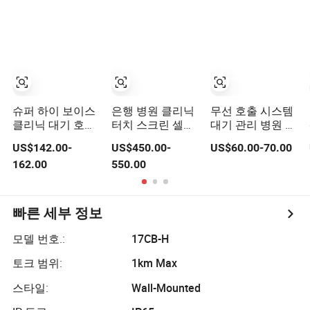
치과
슈퍼 하이 보이스
은행 병원 클리닉
무선 호출 시스템
클리닉 대기 호출
터치 스크린 셀프
대기 관리 병원 클
시스템
서비스 무선 대기
리닉
US$142.00-
US$450.00-
US$60.00-70.00
티켓 발급기 키오
162.00
550.00
스크 대기 관리 호
출 시스템
빠른 세부 정보
모델 번호.:
17CB-H
토크 범위:
1km Max
스타일:
Wall-Mounted