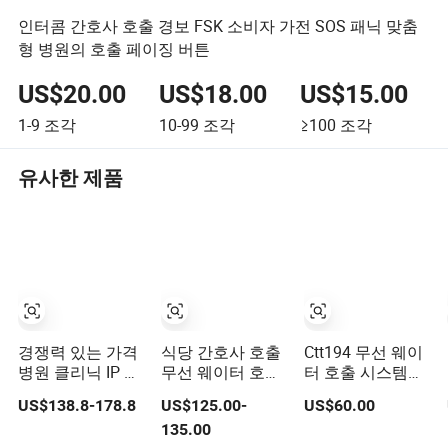
인터콤 간호사 호출 경보 FSK 소비자 가전 SOS 패닉 맞춤
형 병원의 호출 페이징 버튼
US$20.00
US$18.00
US$15.00
1-9
조각
10-99
조각
≥100
조각
유사한 제품
경쟁력 있는 가격
식당 간호사 호출
Ctt194 무선 웨이
병원 클리닉 IP 복
무선 웨이터 호출
터 호출 시스템
도 디스플레이 유
시스템 시계 수신
20PCS 클리닉용
US$138.8-178.8
US$125.00-
US$60.00
선 무선 호출 시스
기 + 10PCS 호출
서비스 호출 버튼
135.00
템 표시등 시스템
버튼 카페 클리닉