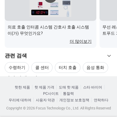
의료 호출 인터콤 시스템 간호사 호출 시스템
무선 레
1-8 키, 취소 키 기능을 통해 모든 키가 개별적으로 작동하
이(가) 무엇인가요?
트푸드 
고 동일한 호출기나 다른 호출기에 전화를 걸 수 있습니다.
더 많이보기
CAN 링크 5 - 12V DC(특정 주문)
3.PC 프로그래밍에 코드 형식을 사용할 수 있습니다.
관련 검색
전원 10mW
수령하기
콜 센터
터치 호출
음성 통화
5.LR44 배터리 2개 PC는 15000회 이상 전송할 수 있습니다.
2 방향 기능으로, 메시지가 제대로 수신되는지 알고 경고를
관련 카테고리
무선 관리 시스템
스피커 호출
표시합니다.
핫한 제품
핫 제품 가격
도매 핫 제품
스타 바이어
카테고리로 찾아보기
PC사이트
통찰력
우리에 대하여
사용자 약관
개인정보 보호정책
연락하다
상세 사진
Copyright © 2026 Focus Technology Co., Ltd. All Rights Reserved