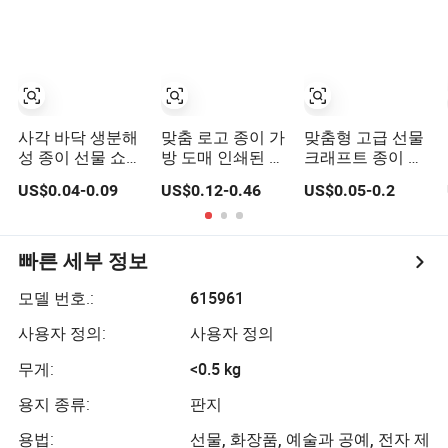
닫힌 배송 의류 가
방
사각 바닥 생분해
맞춤 로고 종이 가
맞춤형 고급 선물
성 종이 선물 쇼핑
방 도매 인쇄된 종
크래프트 종이 가
가방 갈색 크래프
이 선물 가방 쇼핑
방 쇼핑용
US$0.04-0.09
US$0.12-0.46
US$0.05-0.2
트 종이 가방
가방 포장 온라인
빠른 세부 정보
모델 번호.:
615961
사용자 정의:
사용자 정의
무게:
<0.5 kg
용지 종류:
판지
용법:
선물, 화장품, 예술과 공예, 전자 제