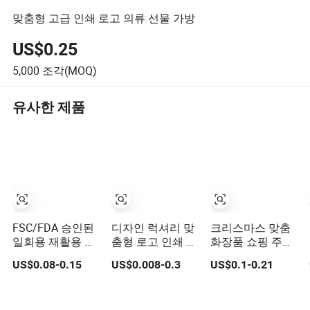
맞춤형 고급 인쇄 로고 의류 선물 가방
US$0.25
5,000
조각(MOQ)
유사한 제품
FSC/FDA 승인된
디자인 럭셔리 맞
크리스마스 맞춤
일회용 재활용 가
춤형 로고 인쇄 크
화장품 쇼핑 주얼
능 테이크아웃 포
래프트 선물 포장
리 웨딩 선물 카톤
US$0.08-0.15
US$0.008-0.3
US$0.1-0.21
장 패스트푸드 크
종이 가방
핸들 크래프트 천
라프트 종이 가방
종이 쇼핑 포장 토
음식 배달용
트 작은 선물 리본