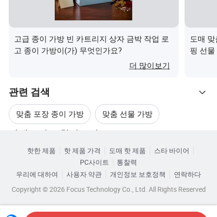
고급 종이 가방 빈 카트리지 상자 금박 작업 로
도매 맞
고 종이 가방이(가) 무엇인가요?
핑 선물
더 많이보기
관련 검색
맞춤 포장 종이 가방
맞춤 선물 가방
카테고리로 찾아보기
선물 포장 가방
쇼핑 포장 종이 가방
핫한 제품
핫 제품 가격
도매 핫 제품
스타 바이어
PC사이트
통찰력
종이 봉투
종이 포장 쇼핑 가방
우리에 대하여
사용자 약관
개인정보 보호정책
연락하다
Copyright © 2026 Focus Technology Co., Ltd. All Rights Reserved