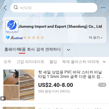
Jiumeng Import and Export (Shandong) Co., Ltd
더 보기
홈페이지
제품
회사
검색
연락하다
모두
고압 라미네이트
몰딩
목재 플라스틱 바닥재
벽
핫 세일 상업용 PVC 바닥 스티커 비닐
타일 1.5mm 2mm 글루 다운 셀프 접착
식 드라이 백 SPC LVP WPC 라미네이트
US$
2.40
-
8.00
플라스틱 시트 LVT 바닥재
FOB
500 평방 미터
(MOQ)