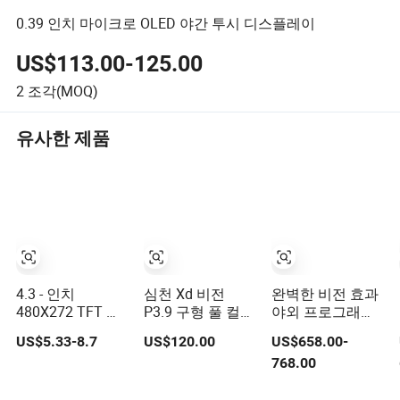
0.39 인치 마이크로 OLED 야간 투시 디스플레이
US$113.00-125.00
2
조각(MOQ)
유사한 제품
4.3 - 인치
심천 Xd 비전
완벽한 비전 효과
480X272 TFT 디
P3.9 구형 풀 컬러
야외 프로그래머
스플레이 머신 비
LED 디스플레이
블 LED 디지털 간
US$5.33-8.7
US$120.00
US$658.00-
전 LCD 모듈
판 P4 P5 P6 P8
768.00
P10 리모컨 LED
광고판 양면 디지