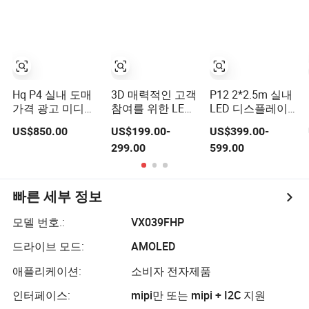
털 디스플레이
Hq P4 실내 도매
3D 매력적인 고객
P12 2*2.5m 실내
가격 광고 미디어
참여를 위한 LED
LED 디스플레이
비전 LED 디스플
팬텀 비전 디스플
RGB 비전 커튼 무
US$850.00
US$199.00-
US$399.00-
레이
레이
대 결혼식용
299.00
599.00
빠른 세부 정보
모델 번호.:
VX039FHP
드라이브 모드:
AMOLED
애플리케이션:
소비자 전자제품
인터페이스:
mipi만 또는 mipi + I2C 지원