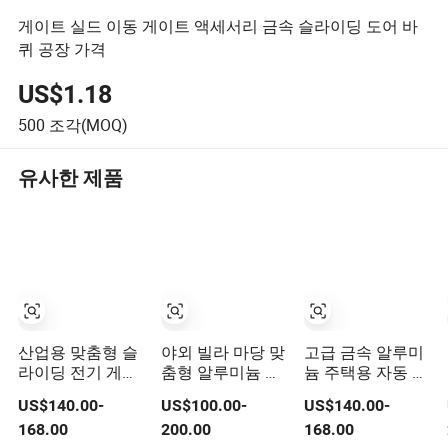
게이트 실드 이동 게이트 액세서리 금속 슬라이딩 도어 바
퀴 공장 가격
US$1.18
500
조각(MOQ)
유사한 제품
산업용 맞춤형 슬
야외 빌라 마당 맞
고급 금속 알루미
라이딩 전기 게이
춤형 알루미늄 금
늄 주택용 자동 전
트 빌라 외부 진입
속 보안 입구 전기
기 장식 앞 스윙
US$140.00-
US$100.00-
US$140.00-
로 금속 게이트
자동 슬라이딩 또
게이트
168.00
200.00
168.00
는 스윙 드라이브