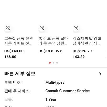
웨이 정원 게이트
도어 스마트 잠금
장치 포함
고품질 금속 전면
홈 야드 금속 울타
엑스지 메탈 강철
자동 게이트 전기
리 문 녹색 정원
접이식 펜싱 외부
차도 게이트 모터
문 철망 격리 보호
문 개폐기 중국 보
US$140.00-
US$18.8-35.8
US$126.79-
화 슬라이딩 게이
문 안전 잠금 장치
안 자동 전기 원격
168.00
143.29
트
포함
진입로 펜스 수동
식 게이트
빠른 세부 정보
모델 번호.:
Multi-types
판매 후 서비스:
Consult Customer Service
보증:
1 Year