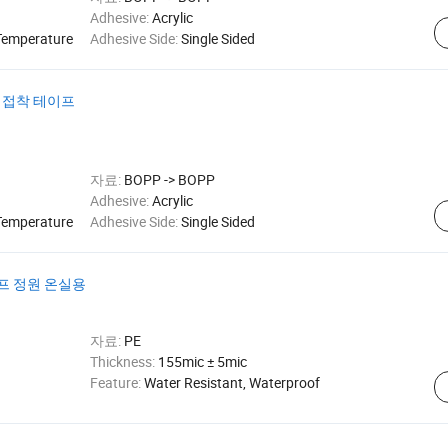
Adhesive:
Acrylic
Temperature
Adhesive Side:
Single Sided
장 접착 테이프
자료:
BOPP -> BOPP
Adhesive:
Acrylic
Temperature
Adhesive Side:
Single Sided
프 정원 온실용
자료:
PE
Thickness:
155mic ± 5mic
Feature:
Water Resistant, Waterproof