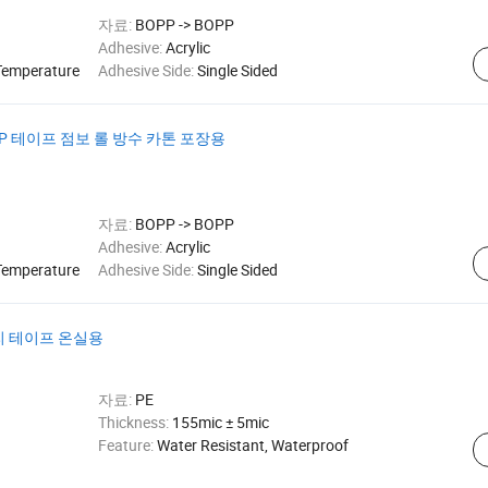
자료:
BOPP -> BOPP
Adhesive:
Acrylic
Temperature
Adhesive Side:
Single Sided
OPP 테이프 점보 롤 방수 카톤 포장용
자료:
BOPP -> BOPP
Adhesive:
Acrylic
Temperature
Adhesive Side:
Single Sided
수리 테이프 온실용
자료:
PE
Thickness:
155mic ± 5mic
Feature:
Water Resistant, Waterproof