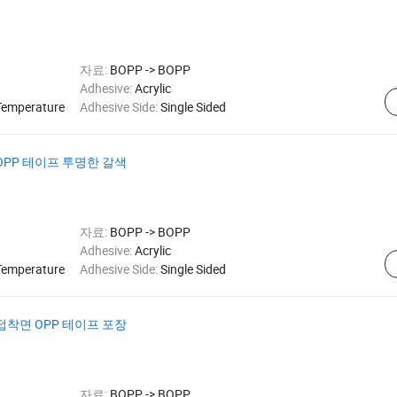
자료:
BOPP -> BOPP
Adhesive:
Acrylic
Temperature
Adhesive Side:
Single Sided
OPP 테이프 투명한 갈색
자료:
BOPP -> BOPP
Adhesive:
Acrylic
Temperature
Adhesive Side:
Single Sided
접착면 OPP 테이프 포장
자료:
BOPP -> BOPP