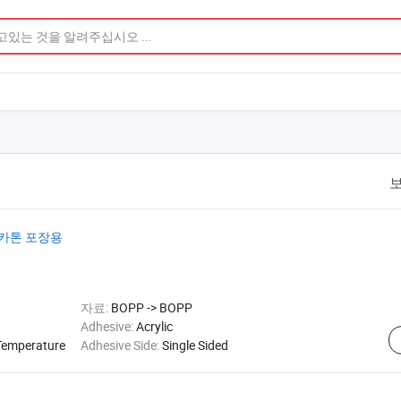
보
 카톤 포장용
자료:
BOPP -> BOPP
Adhesive:
Acrylic
Temperature
Adhesive Side:
Single Sided