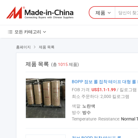
제품
모든 카테고리
홈페이지
제품 목록

제품 목록
(총
1015
제품)
BOPP 점보 롤 접착 테이프 대형 롤
FOB 가격:
/ 킬로그램
US$1.1-1.99
최소 주문하다:
2,000 킬로그램
색깔:
노란색
방수:
방수
Temperature- Resistance:
Normal 
점보 BOPP 접착 테이프 롤