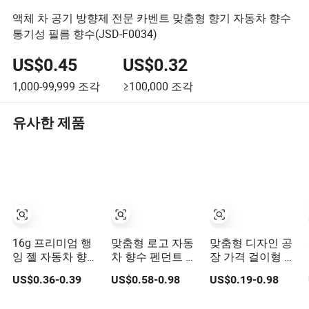
액체 차 공기 방향제 전문 카벤트 맞춤형 향기 자동차 향수
통기성 필름 향수(JSD-F0034)
US$0.45
US$0.32
1,000-99,999
조각
≥100,000
조각
유사한 제품
16g 프리미엄 행
맞춤형 로고 자동
맞춤형 디자인 공
잉 젤 자동차 향수
차 향수 펜던트 걸
장 가격 걸이형 에
신선한 꽃 복숭아
이형 향기 완벽한
센셜 오일 디퓨저
US$0.36-0.39
US$0.58-0.98
US$0.19-0.98
자스민 향
개막 기념품 최고
자동차 방향제 종
의 자동차 향수
이 카드 방향제 향