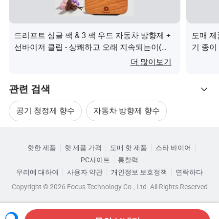
데이지
재스민
계피
알로에
그
어요
코코넛
커피
라벤더
대나무
복숭아
꽃
드리프트 싱글 팩 & 3 팩 우드 자동차 방향제 +
도매 제
선바이저 클립 - 상쾌하고 오래 지속되는이(가)
기 종이
무엇인가요?
인가요
꽃
레몬
초콜릿
릴리
민트
소
더 많이보기
모래나
관련 검색
백사향
가디니아
장미
주황색
여름
무
공기 청정제 향수
자동차 방향제 향수
Freesia
감귤류
새 자동차
로터스
딸기
체
관련 카테고리
자동차 방향제 액세서리
자동차 홍보용 방향제
대나무
블루베
크리스플
녹차
라
핫한 제품
핫 제품 가격
도매 핫 제품
스타 바이어
카테고리로 찾아보기
바다
와
PC사이트
통찰력
리
린 & 릴릭
& 재스민
& 
자동차 공기 청정기 향수
공중에 걸린 향수
연꽃
우리에 대하여
사용자 약관
개인정보 보호정책
연락하다
Copyright © 2026 Focus Technology Co., Ltd. All Rights Reserved