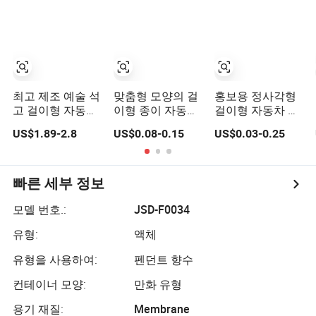
수
최고 제조 예술 석
맞춤형 모양의 걸
홍보용 정사각형
고 걸이형 자동차
이형 종이 자동차
걸이형 자동차 방
방향제 향수
향수 도매 공기 청
향제 맞춤형 자동
US$1.89-2.8
US$0.08-0.15
US$0.03-0.25
정제 맞춤형 자동
차 향수
차 향수
빠른 세부 정보
모델 번호.:
JSD-F0034
유형:
액체
유형을 사용하여:
펜던트 향수
컨테이너 모양:
만화 유형
용기 재질:
Membrane