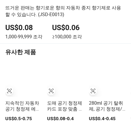
뜨거운 판매는 향기로운 향의 자동차 종지 향기제로 사용
할 수 있습니다. (JSD-E0013)
US$0.08
US$0.06
1,000-99,999
조각
≥100,000
조각
유사한 제품
지속적인 자동차
도매 공기 청정제
280ml 공기 탈취
공기 청정제 에어
카드 포장 맞춤 디
제, 공기 청정제/
로졸 스프레이 냄
자인 장식용 자동
공기 탈취제/자동
US$0.5-0.75
US$0.08-0.4
US$0.4-0.45
새 제거제 자동차
차 걸이형 향수 종
차 향수 향수
향수 자동차 관리
이 자동차 공기 청
OEM/ODM