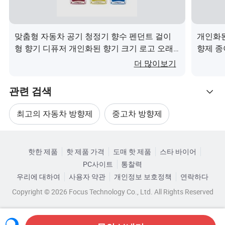
데이지
재스민
계피
알로에
그
어요
코코넛
커피
라벤더
대나무
복숭아
꽃
맞춤형 자동차 공기 청정기 향수 펜던트 걸이
개인화된
형 향기 디퓨저 개인화된 향기 크기 로고 오래
향제 종
지속되는 아로마 전기차 자동차 가정 휴식용이
향제이(
꽃
레몬
초콜릿
릴리
민트
소
더 많이보기
(가) 무엇인가요?
모래나
관련 검색
백사향
가디니아
장미
주황색
여름
무
최고의 자동차 방향제
중고차 방향제
Freesia
감귤류
새 자동차
로터스
딸기
체
관련 카테고리
공기 청정제 향수
자동차 가정용 방향제
대나무
블루베
크리스플
녹차
라
핫한 제품
핫 제품 가격
도매 핫 제품
스타 바이어
카테고리로 찾아보기
바다
와
PC사이트
통찰력
리
린 & 릴릭
& 재스민
& 
자동차 방향제 향수
자동차 방향제 액세서리
연꽃
우리에 대하여
사용자 약관
개인정보 보호정책
연락하다
Copyright © 2026 Focus Technology Co., Ltd. All Rights Reserved