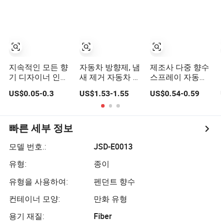
용
정제 당신의 디자
인으로
지속적인 모든 향
자동차 방향제, 냄
제조사 다중 향수
기 디자이너 인쇄
새 제거 자동차 통
스프레이 자동차
종이 자동차 방향
풍구 클립, 향기
내부 가정용 공기
US$0.05-0.3
US$1.53-1.55
US$0.54-0.59
제 맞춤형 공기 청
나는 자동차 액세
청정제
정기
서리, 강한 냄새에
오래 지속됨, 독특
한 크리스마스 양
빠른 세부 정보
말 속 선물
모델 번호.:
JSD-E0013
유형:
종이
유형을 사용하여:
펜던트 향수
컨테이너 모양:
만화 유형
용기 재질:
Fiber