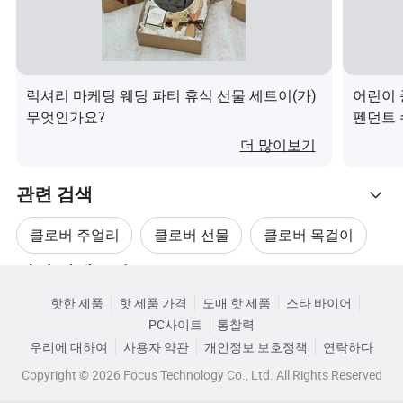
럭셔리 마케팅 웨딩 파티 휴식 선물 세트이(가)
어린이 
무엇인가요?
펜던트 
더 많이보기
관련 검색
클로버 주얼리
클로버 선물
클로버 목걸이
관련 카테고리
네클리스 포 클로버
클로버 반지
핫한 제품
핫 제품 가격
도매 핫 제품
스타 바이어
카테고리로 찾아보기
PC사이트
통찰력
클로버 펜던트
우리에 대하여
사용자 약관
개인정보 보호정책
연락하다
Copyright © 2026 Focus Technology Co., Ltd. All Rights Reserved