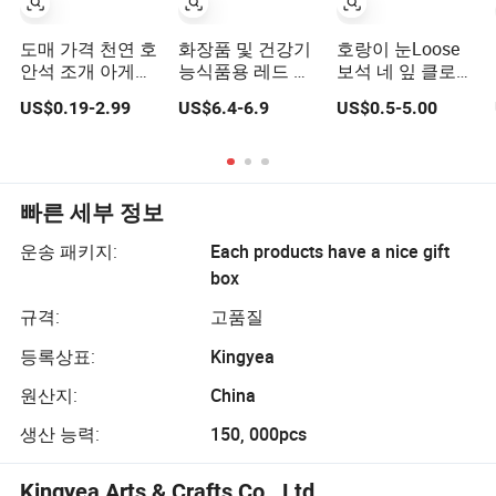
도매 가격 천연 호
화장품 및 건강기
호랑이 눈Loose
안석 조개 아게이
능식품용 레드 클
보석 네 잎 클로버
트 말라카이트 행
로버 추출물 10: 1
주얼리 세팅용
US$0.19-2.99
US$6.4-6.9
US$0.5-5.00
운의 네잎 클로버
빠른 세부 정보
운송 패키지:
Each products have a nice gift
box
규격:
고품질
등록상표:
Kingyea
원산지:
China
생산 능력:
150, 000pcs
Kingyea Arts & Crafts Co., Ltd