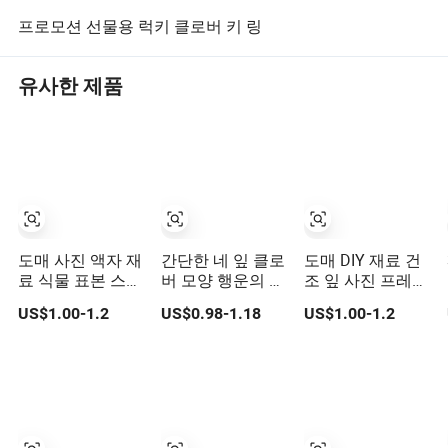
프로모션 선물용 럭키 클로버 키 링
유사한 제품
도매 사진 액자 재
간단한 네 잎 클로
도매 DIY 재료 건
료 식물 표본 스티
버 모양 행운의 체
조 잎 사진 프레임
커 압착 잎 하트
인
장식 압착 잎 클로
US$1.00-1.2
US$0.98-1.18
US$1.00-1.2
모양 클로버
버