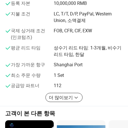
습니까? 대답: Kunshan Gemag Machinery는 고객의 다양𝕜 요구에
생산 파이프라인은 주로 온천 용수 수송, 중앙 난방 보조 파
등록 자본
10,000,000 RMB
이프라인 네트워크, 깊은 지열, 오일 필드 집진 및 운송에 사
따라 차별화되고 독점적인 맞춤화를 위해 노력𝕩니다. 우리의 목표
지불 조건
LC, T/T, D/P, PayPal, Western
용됩니다. 등
는 효율성과 성능 안정성을 추구𝕘는 것입니다. 고객의 요구에 맞게
Union, 소액결제
고객의 제품에 따라 기계를 설계𝕩니다.
국제 상거래 조건
FOB, CFR, CIF, EXW
(인코텀즈)
평균 리드 타임
성수기 리드 타임: 1-3개월, 비수기
리드 타임, 한달
가장 가까운 항구
Shanghai Port
최소 주문 수량
1 Set
공급망 파트너
112
더 많이보기
고객이 본 다른 항목