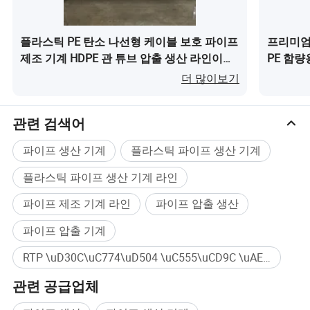
플라스틱 PE 탄소 나선형 케이블 보호 파이프
프리미엄
제조 기계 HDPE 관 튜브 압출 생산 라인이
PE 함량
(가) 무엇인가요?
더 많이보기
관련 검색어
파이프 생산 기계
플라스틱 파이프 생산 기계
플라스틱 파이프 생산 기계 라인
파이프 제조 기계 라인
파이프 압출 생산
파이프 압출 기계
RTP \uD30C\uC774\uD504 \uC555\uCD9C \uAE30\uACC4 대량구매
관련 공급업체