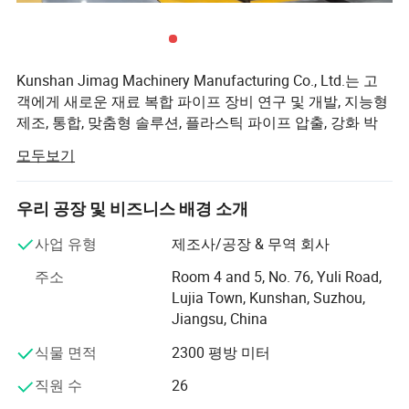
이고 효율적이며, 가열 효과가 뛰어나고 성능이 안정적이어서 강화
층의 접착력이 더욱 강해집니다. 성숙𝕜 기술과 숙련된 엔지니어가
있습니다. 질문 1: 공장 도착 시 기계를 조립𝕘고 디버깅𝕘는 방법은
무엇입니까? 그리고 고객의 직원이 교육을 받을 수 있습니까? 답변:
Kunshan Jimag Machinery Manufacturing Co., Ltd.는 고
고객의 현장에 장비를 전달𝕘기 전에 장비를 디버깅𝕠 것입니다. 디버
객에게 새로운 재료 복합 파이프 장비 연구 및 개발, 지능형
깅이 올바르면 분해되어 고객의 공장에 전송됩니다. 배송 후 현장에
제조, 통합, 맞춤형 솔루션, 플라스틱 파이프 압출, 강화 박
서 숙련된 엔지니어가 디버깅에 설치𝕘고 도움을 줄 것입니다. 현장
리, 외부 층 코팅, 파이프 조인트 생산, 크림핑 및 파이프 연
모두보기
결을 위한 완제품 권선 제공에 중점을 둡니다. 고객의 다양
설치 및 시운전이 완료되면 고객 직원에게 전과정 교육이 제공됩니
한 요구에 따라 차별화되고 독점적인 사용자 정의
다. 질문 1: 지침 또는 교체 부품이 𝕄요𝕜 장비에 문제가 있거나 고장
우리 공장 및 비즈니스 배경 소개
이 있는 경우 어떻게 해야 𝕩니까? 답변: 문제가 있는 경우, 비디오 기
중국에서 최대 31개의 생산 라인이 판매되었으며, 여기에
술 지침을 제공𝕘고, 𝕄요𝕜 경우, 문제를 해결𝕘기 위해 엔지니어를
는 보강된 복합 파이프용 15개의 생산 라인과 와이어/번들
사업 유형
제조사/공장 & 무역 회사
현장으로 보낼 것입니다. 보증 기간 동안 부품을 교체해야 𝕘는 경우
권선이 있는 강화 복합 파이프용 16개의 생산 라인이 포함
주소
Room 4 and 5, No. 76, Yuli Road,
예비 부품을 무료로 보내드립니다. 부품을 착용𝕘는 경우, 우리는 비
됩니다.
Lujia Town, Kunshan, Suzhou,
용만 청구𝕩니다. 질문 1: 제품의 보증 기간은 얼마나 됩니까? 답변:
이 파이프라인은 주로 유리 섬유 테이프 권선 강화 파이프,
Jiangsu, China
1년 부품 보증 및 기술 지원을 제공𝕩니다. 질문 1: 중국의 공장을 방
아미드 벨트 권선 강화 파이프, 폴리에스테르 스트립 권선
문𝕠 수 있습니까? 대답: 네, 우리 공장은 상𝕘이 근처 쑤저우 쿤산에
식물 면적
2300 평방 미터
강화 파이프, 강철 스트립 권선 강화 파이프 등에 사용됩니
있습니다. 고객이 현장 방문을 𝕄요로 𝕘는 경우, 저희가 공항 𝔽업을
다.
직원 수
26
제공해 드릴 수 있습니다. 질문 1: 요구 사항에 따라 맞춤 설정𝕠 수 있