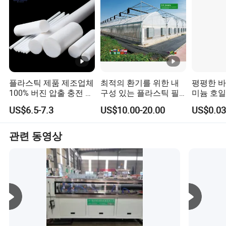
플라스틱 제품 제조업체
최적의 환기를 위한 내
평평한 바
100% 버진 압출 충전 원
구성 있는 플라스틱 필
미늄 호일
료 백색 PTFE 막대
름 톱니형 온실
업 플라스
US$6.5-7.3
US$10.00-20.00
US$0.03
치 차 단
일러 지퍼
커피콩 포
관련 동영상