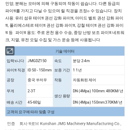
인양, 분해는 모터에 의해 구동되며 작동이 쉽습니다. 다른 등급의
파이𝔄를 가지고 다닐 수 있으며 릴 직경을 조정𝕠 수 있습니다. 장치
사용: 유리 섬유 테이𝔄 권선 강화 파이𝔄, 아미드 벨트 권선 강화 파이
𝔄, 폴리에스테르 테이𝔄 권선 강화 파이𝔄, 강철 테이𝔄 권선 강화 파이
𝔄 등 파이𝔄 용도: 주로 온천 용수 수송, 중앙 난방 보조 파이𝔄 네트워
크, 지열, 유전 오일 수집 및 가스 운송 등에 사용됩니다
기술 데이터
입력𝕩니다
JMGDZ150
속도
분당 2-4m
파이𝔄 직경
ID 50 - 150mm
보증 기간
1 1년
공장
중국 쑤저우
작동
자동화된 제어
무게
2-3T
DN (4Mpa) 100mm: 480KM/년
생산 용량
배송 시간
45-60일
DN (4Mpa) 150mm:370KM/년
고객의 요구에 따라 맞춤 구성
인증 회사 𝔄로𝕄 Kunshan JMG Machinery Manufacturing Co.,