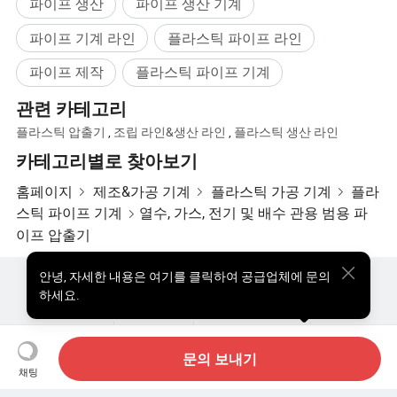
파이프 생산
파이프 생산 기계
파이프 기계 라인
플라스틱 파이프 라인
파이프 제작
플라스틱 파이프 기계
관련 카테고리
플라스틱 압출기
,
조립 라인&생산 라인
,
플라스틱 생산 라인
카테고리별로 찾아보기
홈페이지
제조&가공 기계
플라스틱 가공 기계
플라
스틱 파이프 기계
열수, 가스, 전기 및 배수 관용 범용 파
이프 압출기
안녕
,
자세한 내용은 여기를 클릭하여 공급업체에 문의
핫한 제품
핫 제품 가격
도매 핫 제품
스타 바이어
하세요.
PC사이트
통찰력
우리에 대하여
사용자 약관
개인정보 보호정책
연락하다
Copyright © 2026 Focus Technology Co., Ltd. All Rights Reserved
문의 보내기
채팅