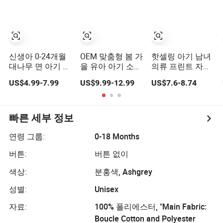
신생아 0-24개월
OEM 맞춤형 봄 가
핫셀링 아기 남녀
대나무 면 아기 바
을 유아 아기 소녀
의류 프린트 자석
디수트 단색 소녀
얇은 니트 점프수
지속 가능한 유아
US$4.99-7.99
US$9.99-12.99
US$7.6-8.74
아기 점프수트 멋
트 롬퍼
발목 바지 아기 대
진 디자인 유아 지
나무 롬퍼
퍼 풋이 롬퍼
빠른 세부 정보
연령 그룹:
0-18 Months
버튼:
버튼 없이
색상:
분홍색, Ashgrey
성별:
Unisex
자료:
100% 폴리에스터, "Main Fabric:
Boucle Cotton and Polyester