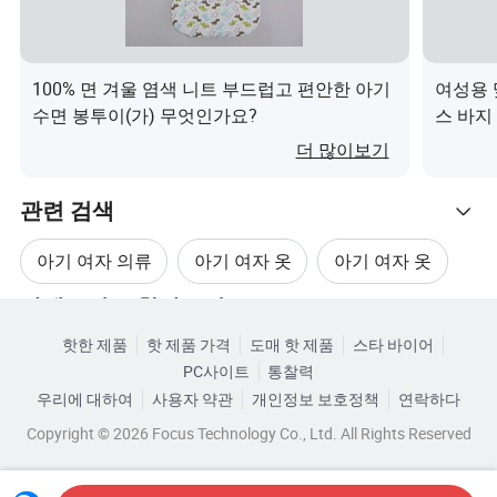
• 당사는 ISO9001 및 Primark를 보유하고 있으며 Walmart
는 규정을 감사했습니다.
• 니들 제어와 날카로운 툴 관리를 수행합니다.
100% 면 겨울 염색 니트 부드럽고 편안한 아기
여성용 
• 금속 탐지기를 보유하고 있어 높은 품질의 요구 사항을 충
수면 봉투이(가) 무엇인가요?
스 바지
족할 수 있습니다.
더 많이보기
• 컬러 고정, 아조 프리 등 미국 EU에 대한 테스트 요구 사항
을 잘 알 수 있습니다.
관련 검색
아기 여자 의류
아기 여자 옷
아기 여자 옷
1:샘플 정책은 어떻게 되나요?
카테고리로 찾아보기
샘플을 제공해 주셔서 영광이며, 가능한 한 적은 비용으로
아기 여자 옷 입다
아기 소녀 탑
샘플 비용을 청구합니다.
핫한 제품
핫 제품 가격
도매 핫 제품
스타 바이어
PC사이트
통찰력
심지어 무료 샘플도 가능합니다. 배송 예약을 도와주고자
소녀 아기 수트
우리에 대하여
사용자 약관
개인정보 보호정책
연락하다
하는 경우,
Copyright © 2026 Focus Technology Co., Ltd. All Rights Reserved
DHL, TNT, UPS, FedEx와 같은 특급 배송 비용을 지불해야
합니다.