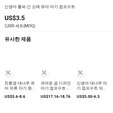
신생아 롬퍼 긴 소매 유아 아기 점프수트
US$3.5
2,000
세트(MOQ)
유사한 제품
친환경 대나무 유
귀여운 곰 디자인
신생아 대나무 아
아 의류 아기 원피
아기 점프수트 -
기 점프수트 의류
스 로퍼 아기 의상
아기 따뜻한 원피
아기 바디수트 지
US$5.6-8.6
US$17.16-18.76
US$5.00-6.5
스 겨울 의류
퍼 발가락 원피스
잠옷 의류 로퍼