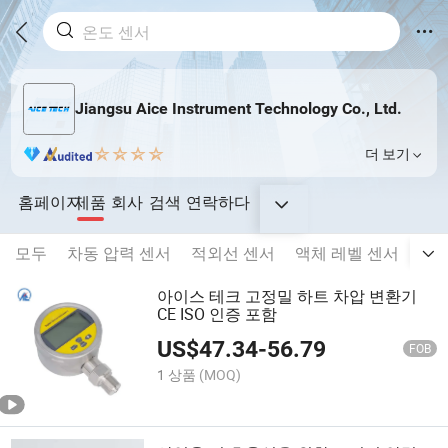
Jiangsu Aice Instrument Technology Co., Ltd.
더 보기
홈페이지
제품
회사
검색
연락하다
모두
차동 압력 센서
적외선 센서
액체 레벨 센서
압력
아이스 테크 고정밀 하트 차압 변환기
CE ISO 인증 포함
US$
47.34
-
56.79
FOB
1 상품
(MOQ)