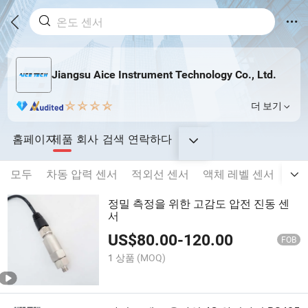
Jiangsu Aice Instrument Technology Co., Ltd.
더 보기
홈페이지
제품
회사
검색
연락하다
모두
차동 압력 센서
적외선 센서
액체 레벨 센서
압력
정밀 측정을 위한 고감도 압전 진동 센
서
US$
80.00
-
120.00
FOB
1 상품
(MOQ)