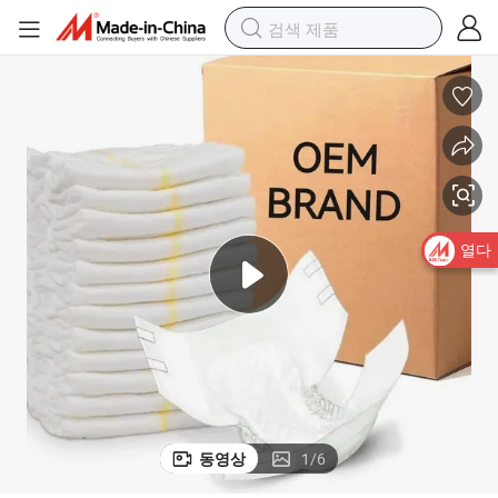
열다
동영상
1
/
6