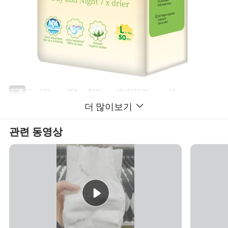
크기
치수
무게(g)
SAP(g)
흡수(ml)
포장(사용자 정의 가능)
수량
390x28
5
S
22
500개 이상
50팩/팩, 6팩/ 비닐 백
더 많이보기
0
450x32
M
24
6
600개 이상
50팩/팩, 6팩/ 비닐 백
0
20ft 적재 가능
500x32
약 200,000pcs
관련 동영상
L
26
7
700개 이상
50팩/팩, 6팩/ 비닐 백
0
40HQ 로드 가능
약 500,000pcs
530x32
XL
28
8
800개 이상
50팩/팩, 6팩/ 비닐 백
0
540x32
XXL
30
9
900을 초과
50팩/팩, 6팩/ 비닐 백
0