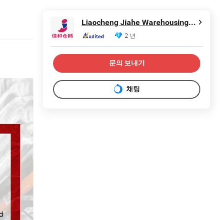
Liaocheng Jiahe Warehousing Equipment Co., Ltd
2 년
문의 보내기
채팅