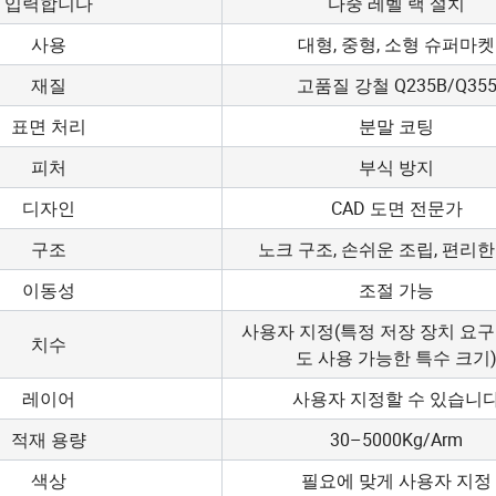
입력합니다
다중 레벨 랙 설치
사용
대형, 중형, 소형 슈퍼마켓
재질
고품질 강철 Q235B/Q35
표면 처리
분말 코팅
피처
부식 방지
디자인
CAD 도면 전문가
구조
노크 구조, 손쉬운 조립, 편리한
이동성
조절 가능
사용자 지정(특정 저장 장치 요구
치수
도 사용 가능한 특수 크기
레이어
사용자 지정할 수 있습니
적재 용량
30–5000Kg/Arm
색상
필요에 맞게 사용자 지정