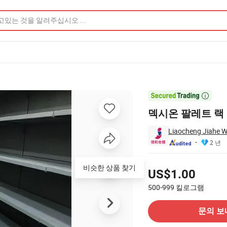

덱시온 팔레트 랙
Liaocheng Jiahe W
2 년
가격
US$1.00
500-999
킬로그램
공급 업체에 문의
문의 보