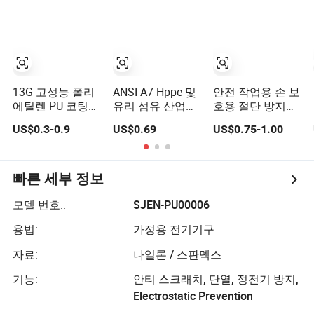
ANSI5 장갑
En388
13G 고성능 폴리
ANSI A7 Hppe 및
안전 작업용 손 보
에틸렌 PU 코팅
유리 섬유 산업용
호용 절단 방지
절단 저항 작업 장
무봉제 작업용 컷
PU 코팅 장갑
US$0.3-0.9
US$0.69
US$0.75-1.00
갑
및 TPR 충격 저항
손 보호 작업 안전
노동 장갑 PU 니
트릴 샌디 코팅
빠른 세부 정보
모델 번호.:
SJEN-PU00006
용법:
가정용 전기기구
자료:
나일론 / 스판덱스
기능:
안티 스크래치, 단열, 정전기 방지,
Electrostatic Prevention