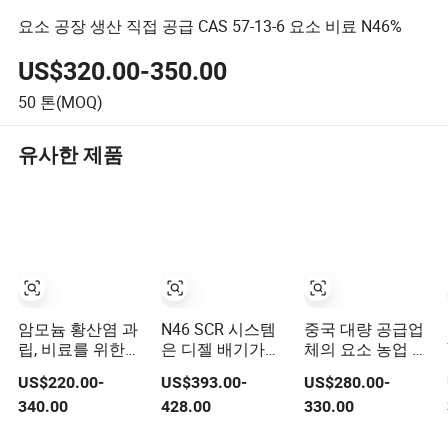
요소 공장 생산 직접 공급 CAS 57-13-6 요소 비료 N46%
US$320.00-350.00
50
톤(MOQ)
유사한 제품
암모늄 황산염 과
N46 SCR 시스템
중국 대량 공급업
립, 비료를 위한
은 디젤 배기가스
체의 요소 농업 화
질소와 황, 요소의
정화액을 위해 자
학 제조업체 46%
US$220.00-
US$393.00-
US$280.00-
대안
동차 등급의 요소
요소 회사 (NH2)
340.00
428.00
330.00
프릴을 사용합니
2 고순도 요소
다
CAS 57-13-6