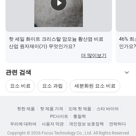
우리 소개
징즈전즈선 센띠안 투위안 무역회사(Jingdezhen
Shengtian Tuyuan Trading Co., Ltd)는 최첨단 생산 시설을
갖춘 화학 무역 분야의 선구적인 회사입니다. 우리는 우수
한 산업, 농업 및 식품 등급 화학물질을 제공하는 데 있어 탁
핫 세일 화이트 크리스탈 암모늄 황산염 비료
46% 최
월한 성능을 자랑합니다. 100명 이상의 숙련된 전문가로 구
산업 원자재이(가) 무엇인가요?
인가요
성된 전담 팀이 ISO 9001, 14001, 45001 인증 및 CE 인증을
더 많이보기
받아 모든 제품의 우수성을 보장하고 국제 표준에 대한 우
리의 의지를 확인하며 신뢰할 수 있는 글로벌 파트너로서
관련 검색
의 명성을 확고히 합니다.
요소 비료
요소 과립
세분화된 요소 비료
우리의 강점
카테고리로 찾아보기
세분화 비료
요소 인산 비료
요소 화학
품질 및 경쟁력 있는 가격 – 공장에서 지원하는 공급망은
핫한 제품
핫 제품 가격
도매 핫 제품
스타 바이어
엄격한 품질 관리와 경제적인 솔루션을 보장합니다.
PC사이트
통찰력
다양한 제품 범위 – 혁신적인 산업용 화학 물질부터 첨단
우리에 대하여
사용자 약관
개인정보 보호정책
연락하다
농약 솔루션 및 프리미엄 식용 재료에 이르기까지 다양한
Copyright © 2026 Focus Technology Co., Ltd. All Rights Reserved