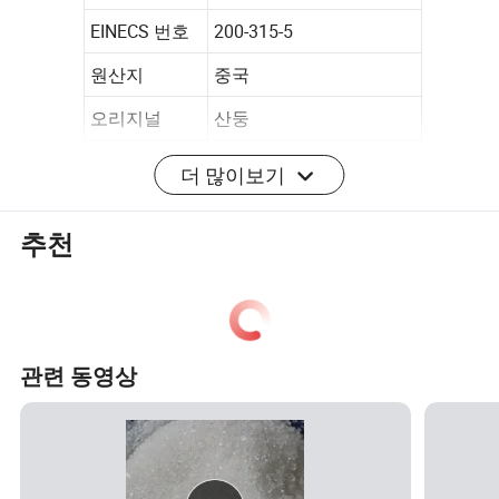
EINECS 번호
200-315-5
원산지
중국
오리지널
산둥
릴리스 유형
통제됨
더 많이보기
상태
세분화된
추천
순도
고순도
응용 프로그램
농업
표현
과립
관련 동영상
색상
화이트/옐로우/블루/그린
용해성
가용성