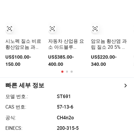
시노펙 질소 비료
자동차 산업용 요
암모늄 황산염 과
황산암모늄 과립
소 아드블루
립 질소 20 5% 및
CAS 번호 7783-
/SCR/DEF 등급
황 23% 함량
US$100.00-
US$385.00-
US$220.00-
20-2
150.00
400.00
340.00
빠른 세부 정보
모델 번호.:
ST691
CAS 번호:
57-13-6
공식:
CH4n2o
EINECS:
200-315-5