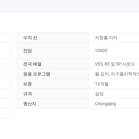
수직 선
저항률 미터
측
전압
1000V
전극 배열
VES, RE 및 SP 사운드
응용 프로그램
물 감지, 지구물리학적
보증
12개월
규격
설정
원산지
Chongqing