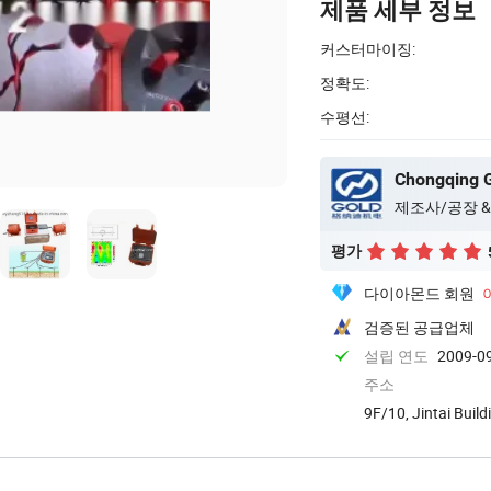
제품 세부 정보
커스터마이징:
정확도:
수평선:
제조사/공장 &
평가
다이아몬드 회원
검증된 공급업체
설립 연도
2009-0
주소
9F/10, Jintai Build