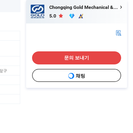
Chongqing Gold Mechanical & Electrical Equipment Co., Ltd.
5.0
문의 보내기
 탐구
채팅