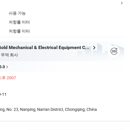
사용 가능
저항률 미터
저항률 미터
Chongqing Gold Mechanical & Electrical Equipment Co., Ltd.
 무역 회사
5.0
이후 2007
9-11
ing, No. 23, Nanping, Nan'an District, Chongqing, China