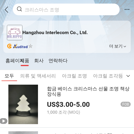
Hangzhou Interlecom Co., Ltd.
더 보기
홈페이지
제품
회사
연락하다
모두
의류 및 액세서리
아크릴 조명
아크릴 조각등
레
합금 베이스 크리스마스 선물 조명 책상
장식용
US$
3.00
-
5.00
FOB
1,000 조각
(MOQ)