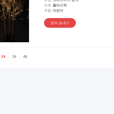
자료:
플라스틱
적합:
어린이
문의 보내기
36
48
24