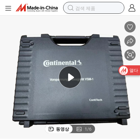
열다
동영상
1
/
6