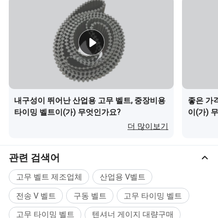
내구성이 뛰어난 산업용 고무 벨트, 중장비용
좋은 가격
타이밍 벨트이(가) 무엇인가요?
이(가) 
제품 특징
더 많이보기
Zhejiang INJ Transmission Systems Co., Ltd
관련 검색어
고무 벨트 제조업체
산업용 V벨트
고효율 계수와 극𝕜 인장 강도
전송 V 벨트
구동 벨트
고무 타이밍 벨트
냉난방(-40ºC-120ºC), 오일 및 오존에 대𝕜 뛰어난 내성
고무 타이밍 벨트
텐셔너 게이지 대량구매