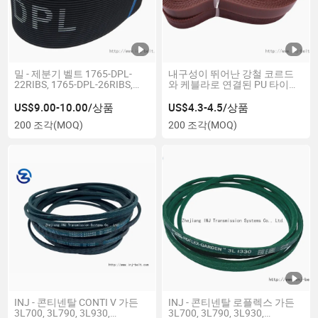
밀 - 제분기 벨트 1765-DPL-
내구성이 뛰어난 강철 코르드
22RIBS, 1765-DPL-26RIBS,
와 케블라로 연결된 PU 타이밍
1765-DPL-28RIBS
벨트
US$9.00-10.00/상품
US$4.3-4.5/상품
200 조각
(MOQ)
200 조각
(MOQ)
INJ - 콘티넨탈 CONTI V 가든
INJ - 콘티넨탈 로플렉스 가든
3L700, 3L790, 3L930,
3L700, 3L790, 3L930,