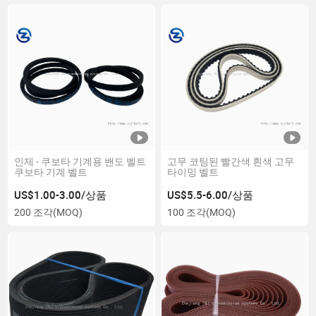
인제 - 쿠보타 기계용 밴도 벨트
고무 코팅된 빨간색 흰색 고무
쿠보타 기계 벨트
타이밍 벨트
US$1.00-3.00/상품
US$5.5-6.00/상품
200 조각
(MOQ)
100 조각
(MOQ)