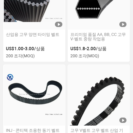
산업용 고무 양면 타이밍 벨트
프리미엄 품질 AA, BB, CC 고무
V-벨트 중량 작업용
US$1.00-3.00/상품
US$1.8-2.00/상품
200 조각
(MOQ)
200 조각
(MOQ)
INJ - 콘티텍 조용한 동기 벨트
고무 V벨트 고무 벨트 산업 기